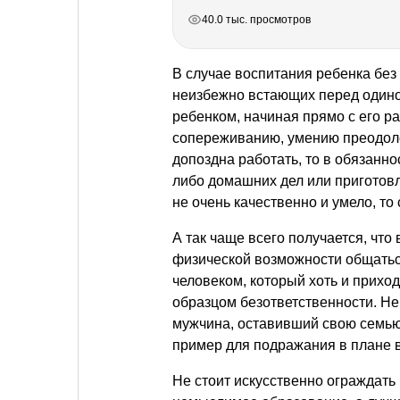
РЕКЛАМА
РЕКЛАМА
РЕКЛАМА
РЕКЛАМА
40.0 тыс. просмотров
В случае воспитания ребенка без
неизбежно встающих перед одино
ребенком, начиная прямо с его ра
сопереживанию, умению преодоле
допоздна работать, то в обязанн
либо домашних дел или приготовл
не очень качественно и умело, т
А так чаще всего получается, что
физической возможности общаться
человеком, который хоть и приход
образцом безответственности. Не
мужчина, оставивший свою семью 
пример для подражания в плане в
Не стоит искусственно ограждать 