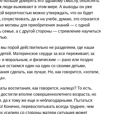
е больше доверять его здравому смыслу, объяснять
как люди выживают в этом мире. А выводы он уже
шой вероятностью можно утверждать, что он будет
сочувствовать, да и на учебе, думаю, это отразится
ые мотивы для приобретения знаний — с одной
ь семье, а с другой стороны — стремление научиться
лью.
о мы порой действительно не разделяем, где наши
детей. Материнское сердце за все переживает, за
— и моральным, и физическим — рано или поздно
ые остаемся один на один со своими детьми,
ния сделать, как лучше. Но, как говорится, «хотели,
да».
таты воспитания, как говорится, налицо? То есть,
, достигли вполне совершеннолетнего возраста, но
, да к тому же еще и неблагодарными. Пытаться
! Конечно, перевоспитывать всегда труднее, чем
х усилиях со стороны матери ситуация может