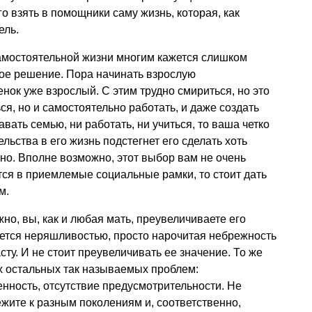
о взять в помощники саму жизнь, которая, как
ель.
самостоятельной жизни многим кажется слишком
ное решение. Пора начинать взрослую
нок уже взрослый. С этим трудно смириться, но это
ься, но и самостоятельно работать, и даже создать
авать семью, ни работать, ни учиться, то ваша четко
ьства в его жизнь подстегнет его сделать хоть
но. Вполне возможно, этот выбор вам не очень
тся в приемлемые социальные рамки, то стоит дать
м.
но, вы, как и любая мать, преувеличиваете его
жется неряшливостью, просто нарочитая небрежность
сту. И не стоит преувеличивать ее значение. То же
х остальных так называемых проблем:
енность, отсутствие предусмотрительности. Не
ежите к разным поколениям и, соответственно,