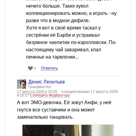
ничего больше. Таких кукол
коллекционировать можно, а играть - ну
разве что в модное дефиле.
Хотя я вот в своё время таскал у
сестрёнки её Барби и устраивал
безумное чаепитие по-кэролловски. По-
настоящему чай заваривал, клал
печенье на тарелочки...
Ответить
0
Денис Леонтьев
Грандмастер
17 августа 2009 в 10:26
отредактирован 17 августа 2009
в 10:27
Сообщить модератору
А вот ЭМО-девочка. Её зовут Анфи, у неё
гнутся все суставчики и она может
замечательно танцевать.