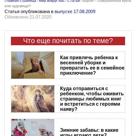
Главная страница
/
Мир вокруг нас
/
Статьи
/
Барби – совершенная кукла
или чудовище?
Статья опубликована в
выпуске 17.08.2009
Обновлено 21.07.2020
Что еще почитать по теме?
Как привлечь ребенка к
весенней уборке и
превратить ее в семейное
приключение?
Куда отправиться с
ребенком, чтобы оживить
страницы любимых книг
и встретиться с героями
наяву?
Зимние забавы: в какие
игры играют дети?