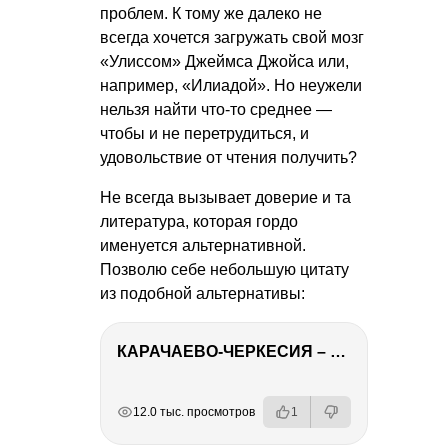
проблем. К тому же далеко не
всегда хочется загружать свой мозг
«Улиссом» Джеймса Джойса или,
например, «Илиадой». Но неужели
нельзя найти что-то среднее —
чтобы и не перетрудиться, и
удовольствие от чтения получить?
Не всегда вызывает доверие и та
литература, которая гордо
именуется альтернативной.
Позволю себе небольшую цитату
из подобной альтернативы:
КАРАЧАЕВО-ЧЕРКЕСИЯ – ПУТЕШЕСТВИЕ НА КАВКАЗ часть 2
РЕКЛАМА
РЕКЛАМА
РЕКЛАМА
РЕКЛАМА
РЕКЛАМА
12.0 тыс. просмотров
1