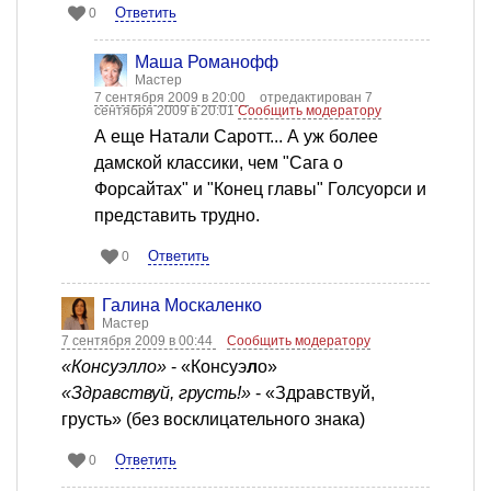
Ответить
0
Mаша Романофф
Мастер
7 сентября 2009 в 20:00
отредактирован 7
сентября 2009 в 20:01
Сообщить модератору
А еще Натали Саротт... А уж более
дамской классики, чем "Сага о
Форсайтах" и "Конец главы" Голсуорси и
представить трудно.
Ответить
0
Галина Москаленко
Мастер
7 сентября 2009 в 00:44
Сообщить модератору
«Консуэлло»
- «Консуэ
л
о»
«Здравствуй, грусть!»
- «Здравствуй,
грусть» (без восклицательного знака)
Ответить
0