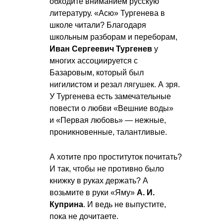
обходите вниманием русскую
литературу. «Асю» Тургенева в
школе читали? Благодаря
школьным разборам и переборам,
Иван Сергеевич Тургенев
у
многих ассоциируется с
Базаровым, который был
нигилистом и резал лягушек. А зря.
У Тургенева есть замечательные
повести о любви «Вешние воды»
и «Первая любовь» — нежные,
проникновенные, талантливые.
А хотите про проституток почитать?
И так, чтобы не противно было
книжку в руках держать? А
возьмите в руки «Яму»
А. И.
Куприна
. И ведь не выпустите,
пока не дочитаете.