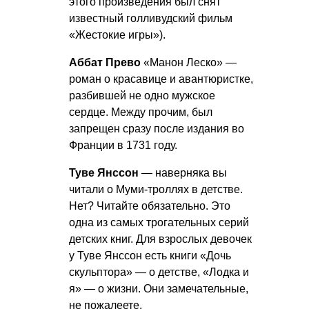
этого произведения был снят
известный голливудский фильм
«Жестокие игры»).
Аббат Прево
«Манон Леско» —
роман о красавице и авантюристке,
разбившей не одно мужское
сердце. Между прочим, был
запрещен сразу после издания во
Франции в 1731 году.
Туве Янссон
— наверняка вы
читали о Муми-троллях в детстве.
Нет? Читайте обязательно. Это
одна из самых трогательных серий
детских книг. Для взрослых девочек
у Туве Янссон есть книги «Дочь
скульптора» — о детстве, «Лодка и
я» — о жизни. Они замечательные,
не пожалеете.