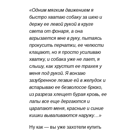
«Одним мягким движением я
быстро хватаю собаку за шею и
держу ее левой рукой в круге
света от фонаря, а она
вгрызается мне в руку, пытаясь
прокусить перчатки, ее челюсти
клацают, но я просто усиливаю
хватку, и собака уже не лает, я
слышу, как хрустит ее трахея у
меня под рукой. Я вонзаю
зазубренное лезвие ей в желудок и
вспарываю ее безволосое брюхо,
из разреза хлещет бурая кровь, ее
лапы все еще дергаются и
царапают меня, красные и синие
кишки вываливаются наружу…»
Ну как — вы уже захотели купить