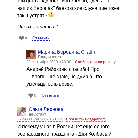
три цента здорово! Интересно, здесь, "в
наших Европах" банковские служащие тоже
так шустрят?
Оценка статьи: 5
Ответить
0
Марина Бородина Стайн
Грандмастер
28 сентября 2009 в 23:00
Сообщить модератору
Андрей Рябоконь, спасибо! Про
"Европы" не знаю, но думаю, что
умельцы есть везде.
Ответить
0
Ольга Леонова
Дебютант
17 сентября 2009 в 21:22
Сообщить модератору
И почему у нас в России нет еще одного
всенародного праздника - Дня Колбасы?!!