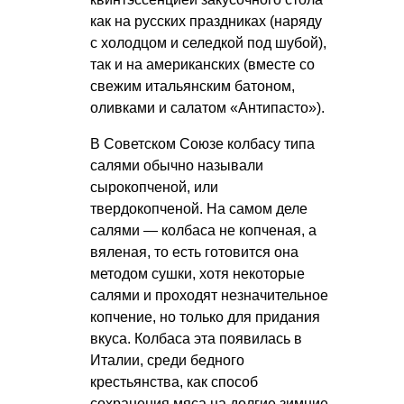
как на русских праздниках (наряду
с холодцом и селедкой под шубой),
так и на американских (вместе со
свежим итальянским батоном,
оливками и салатом «Антипасто»).
В Советском Союзе колбасу типа
салями обычно называли
сырокопченой, или
твердокопченой. На самом деле
салями — колбаса не копченая, а
вяленая, то есть готовится она
методом сушки, хотя некоторые
салями и проходят незначительное
копчение, но только для придания
вкуса. Колбаса эта появилась в
Италии, среди бедного
крестьянства, как способ
сохранения мяса на долгие зимние