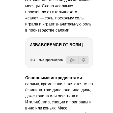
месяцы. Слово «салями»
произошло от итальянского
«сале» — соль, поскольку соль
играла и играет значительную роль
в производстве салями.
ИЗБАВЛЯЕМСЯ ОТ БОЛИ | Важность режима и питания
РЕКЛАМА
РЕКЛАМА
РЕКЛАМА
РЕКЛАМА
4.1 тыс. просмотров
0
Основными ингредиентами
салями, кроме соли, являются мясо
(свинина, говядина, оленина, дичь,
даже конина или ослятина в
Италии), жир, специи и приправы и
вино или коньяк. Мясо