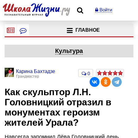
Войти
ГЛАВНОЕ
Культура
Карина Бахтадзе
0
Грандмастер
Как скульптор Л.Н.
Головницкий отразил в
монументах героизм
жителей Урала?
Навсегда запомнил Лёва Головницкий день,