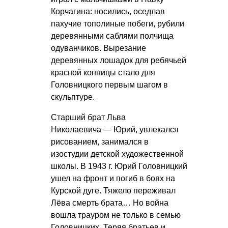
Корчагина: носились, оседлав
пахучие тополиные побеги, рубили
деревянными саблями полчища
одуванчиков. Вырезание
деревянных лошадок для ребячьей
красной конницы стало для
Головницкого первым шагом в
скульптуре.
Старший брат Льва
Николаевича — Юрий, увлекался
рисованием, занимался в
изостудии детской художественной
школы. В 1943 г. Юрий Головницкий
ушел на фронт и погиб в боях на
Курской дуге. Тяжело переживал
Лёва смерть брата… Но война
вошла трауром не только в семью
Головницких. Теряя братьев и