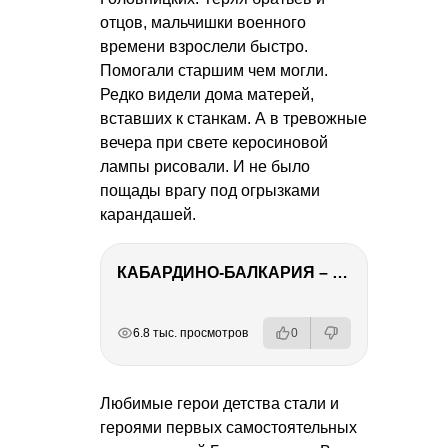
отцов, мальчишки военного
времени взрослели быстро.
Помогали старшим чем могли.
Редко видели дома матерей,
вставших к станкам. А в тревожные
вечера при свете керосиновой
лампы рисовали. И не было
пощады врагу под огрызками
карандашей.
КАБАРДИНО-БАЛКАРИЯ – ПУТЕШЕСТВИЕ НА КАВКАЗ часть 3
РЕКЛАМА
РЕКЛАМА
РЕКЛАМА
РЕКЛАМА
РЕКЛАМА
РЕКЛАМА
6.8 тыс. просмотров
0
Любимые герои детства стали и
героями первых самостоятельных