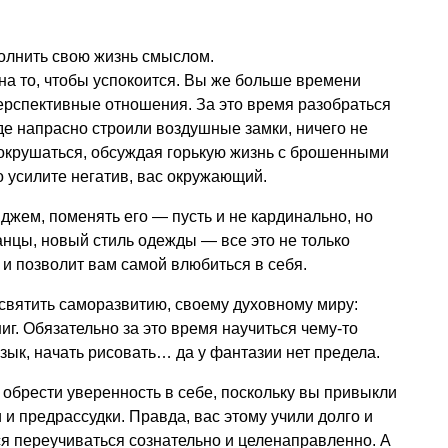
полнить свою жизнь смыслом.
на то, чтобы успокоится. Вы же больше времени
ерспективные отношения. За это время разобраться
де напрасно строили воздушные замки, ничего не
 сокрушаться, обсуждая горькую жизнь с брошенными
 усилите негатив, вас окружающий.
жем, поменять его — пусть и не кардинально, но
анцы, новый стиль одежды — все это не только
 и позволит вам самой влюбиться в себя.
освятить саморазвитию, своему духовному миру:
ниг. Обязательно за это время научиться чему-то
зык, начать рисовать… да у фантазии нет предела.
обрести уверенность в себе, поскольку вы привыкли
 и предрассудки. Правда, вас этому учили долго и
ся переучиваться сознательно и целенаправленно. А