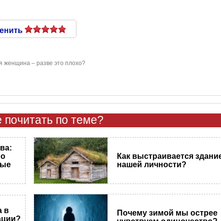
енить
я женщина – разве это плохо?
 почитать по теме?
ва:
но
Как выстраивается здани
ные
нашей личности?
 в
Почему зимой мы острее
ации?