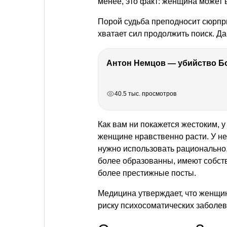
менее, это факт: женщина может 
Порой судьба преподносит сюрпри
хватает сил продолжить поиск. Да 
РЕКЛАМА
РЕКЛАМА
РЕКЛАМА
РЕКЛАМА
40.5 тыс. просмотров
Как вам ни покажется жестоким, у
женщине нравственно расти. У не
нужно использовать рационально.
более образованны, имеют собст
более престижные посты.
Медицина утверждает, что женщи
риску психосоматических заболе