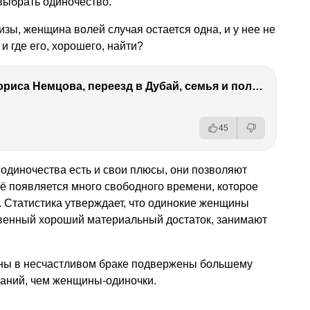
выбрать одиночество.
зы, женщина волей случая остается одна, и у нее не
и где его, хорошего, найти?
Антон Немцов — убийство Бориса Немцова, переезд в Дубай, семья и политика
45
 одиночества есть и свои плюсы, они позволяют
ё появляется много свободного времени, которое
 Статистика утверждает, что одинокие женщины
венный хороший материальный достаток, занимают
ны в несчастливом браке подвержены большему
ваний, чем женщины-одиночки.