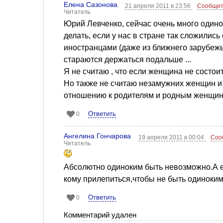
Елена Сазонова
21 апреля 2011 в 23:56
Сообщит
Читатель
Юрий Левченко, сейчас очень много одино
делать, если у нас в стране так сложились
иностранцами (даже из ближнего зарубежь
стараются держаться подальше ...
Я не считаю , что если женщина не состоит
Но также не считаю незамужних женщин и
отношению к родителям и родным женщины
Ответить
0
Ангелина Гончарова
19 апреля 2011 в 00:04
Соо
Читатель
Абсолютно одиноким быть невозможно.А ес
кому прилепиться,чтобы не быть одиноким,
Ответить
0
Комментарий удален