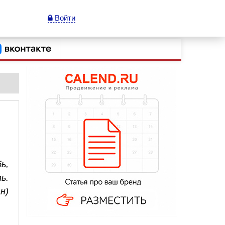
Войти
ь,
ь.
н)