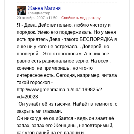
Жанна Магиня
Грандмастер
20 октября 2007 в 11:50
Сообщить модератору
Я - Дева. Действительно, люблю чистоту и
порядок. Умею его поддерживать. Но у меня
есть приятель Дева - такого БЕСПОРЯДКА я
еще ни у кого не встречала... Доверяй, но
проверяй... Это к гороскопам. А в них все
равно есть рациональное зерно. На всех ,
конечно, не примеришь , но что-то
интересное есть. Сегодня, например, читала
такой гороскоп -
http://www.greenmama.ru/nid/1199825/?
yd=20028
"Он узнаёт её из тысячи. Найдёт в темноте, с
закрытыми глазами.
Он никогда не ошибается - ведь он знает её
запах, запах его Женщины, неповторимый,
как узор линий на её ладони и