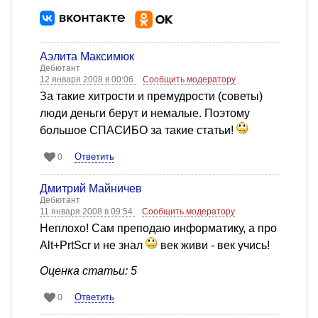
Аэлита Максимюк
Дебютант
12 января 2008 в 00:06
Сообщить модератору
За такие хитрости и премудрости (советы)
люди деньги берут и немалые. Поэтому
большое СПАСИБО за такие статьи!
Ответить
0
Дмитрий Майничев
Дебютант
11 января 2008 в 09:54
Сообщить модератору
Неплохо! Сам преподаю информатику, а про
Alt+PrtScr и не знал
век живи - век учись!
Оценка статьи: 5
Ответить
0