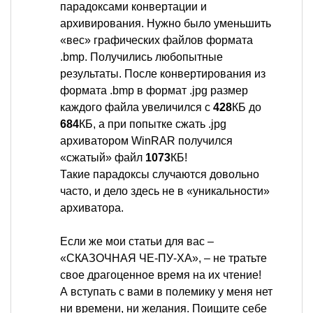
парадоксами конвертации и
архивирования. Нужно было уменьшить
«вес» графических файлов формата
.bmp. Получились любопытные
результаты. После конвертирования из
формата .bmp в формат .jpg размер
каждого файла увеличился с
428
КБ до
684
КБ, а при попытке сжать .jpg
архиватором WinRAR получился
«сжатый» файл
1073
КБ!
Такие парадоксы случаются довольно
часто, и дело здесь не в «уникальности»
архиватора.
Если же мои статьи для вас –
«СКАЗОЧНАЯ ЧЕ-ПУ-ХА», – не тратьте
свое драгоценное время на их чтение!
А вступать с вами в полемику у меня нет
ни времени, ни желания. Поищите себе