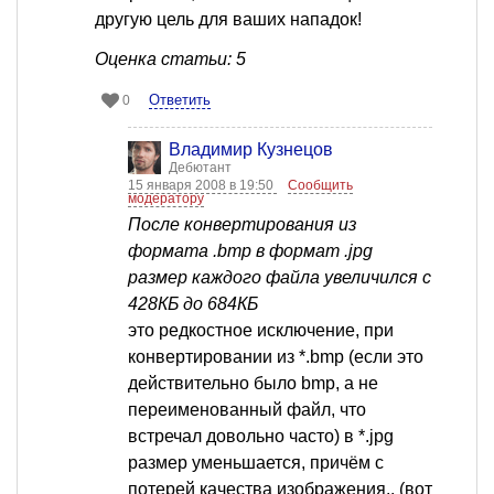
другую цель для ваших нападок!
Оценка статьи: 5
Ответить
0
Владимир Кузнецов
Дебютант
15 января 2008 в 19:50
Сообщить
модератору
После конвертирования из
формата .bmp в формат .jpg
размер каждого файла увеличился с
428КБ до 684КБ
это редкостное исключение, при
конвертировании из *.bmp (если это
действительно было bmp, а не
переименованный файл, что
встречал довольно часто) в *.jpg
размер уменьшается, причём с
потерей качества изображения.. (вот