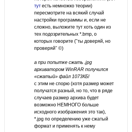
тут
есть немножко теории)
пересмотрите на всякий случай
настройки программы и, если не
сложно, выложите тут хоть один из
тех подозрительных *.bmp, о
которых говорите ("ты доверяй, но
проверяй" ©)
а при попытке сжать .jpg
архиватором WinRAR получился
«сжатый» файл 1073КБ!
с этим не спорю (хотя размер может
получатся разный, но то, что в ряде
случаев размер архива будет
возможно НЕМНОГО больше
исходного изображения это так),
*.jpg по определению уже сжатый
формат и применять к нему