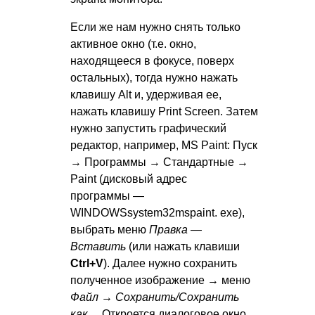
Если же нам нужно снять только
активное окно (т.е. окно,
находящееся в фокусе, поверх
остальных), тогда нужно нажать
клавишу Alt и, удерживая ее,
нажать клавишу Print Screen. Затем
нужно запустить графический
редактор, например, MS Paint: Пуск
→ Программы → Стандартные →
Paint (дисковый адрес
программы —
WINDOWSsystem32mspaint. exe),
выбрать меню
Правка —
Вставить
(или нажать клавиши
Ctrl+V
). Далее нужно сохранить
полученное изображение → меню
Файл → Сохранить/Сохранить
как
… Откроется диалоговое окно