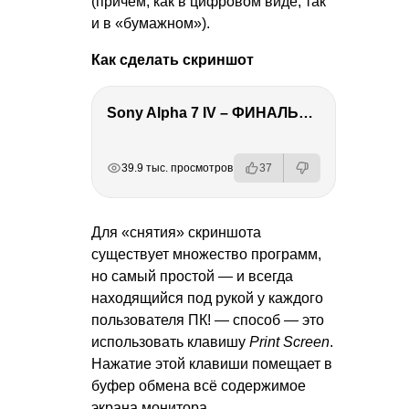
(причем, как в цифровом виде, так
и в «бумажном»).
Как сделать скриншот
Sony Alpha 7 IV – ФИНАЛЬНЫЙ ОБЗОР
РЕКЛАМА
РЕКЛАМА
РЕКЛАМА
РЕКЛАМА
39.9 тыс. просмотров
37
Для «снятия» скриншота
существует множество программ,
но самый простой — и всегда
находящийся под рукой у каждого
пользователя ПК! — способ — это
использовать клавишу
Print Screen
.
Нажатие этой клавиши помещает в
буфер обмена всё содержимое
экрана монитора.