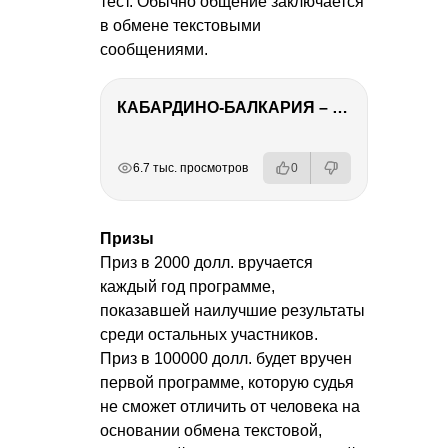
тест. Обычно общение заключается
в обмене текстовыми
сообщениями.
КАБАРДИНО-БАЛКАРИЯ – ПУТЕШЕСТВИЕ НА КАВКАЗ часть 3
РЕКЛАМА
РЕКЛАМА
РЕКЛАМА
РЕКЛАМА
6.7 тыс. просмотров
0
Призы
Приз в 2000 долл. вручается
каждый год программе,
показавшей наилучшие результаты
среди остальных участников.
Приз в 100000 долл. будет вручен
первой программе, которую судья
не сможет отличить от человека на
основании обмена текстовой,