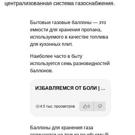
централизованная система газоснабжения.
Бытовые газовые баллоны — это
емкости для хранения пропана,
используемого в качестве топлива
для кухонных плит.
Наиболее часто в быту
используется семь разновидностей
баллонов.
ИЗБАВЛЯЕМСЯ ОТ БОЛИ | Важность режима и питания
РЕКЛАМА
РЕКЛАМА
РЕКЛАМА
РЕКЛАМА
4.5 тыс. просмотров
0
Баллоны для хранения газа
отличаются не только по объему (5,