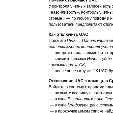
Почему отключают UAC
У контроля учетных записей ест
«назойливость». Контроль учетных
стреме»! — по любому поводу и н
пользователи предпочитают откл
Как отключить UAC
Нажмите
Пуск → Панель управле
или отключение контроля учетн
— введите пароль администратор
— снимите флажок
Используйте
компьютера → OK
;
— после перезагрузки ПК UAC бу
Отключение UAC с помощью С
Войдите в систему с правами адм
— нажмите клавишу с логотипом 
— в окне
Выполнить
в поле
Отк
— в окне
Конфигурация систем
— в прокручиваемом списке найд