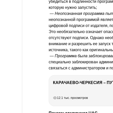
убедиться в подлинности програм
которую нужно запустить;
—
Неопознанная программа пыт
неопознанной программой являет
цифровой подписи от издателя, 
Это необязательно означает опасн
отсутствуют подписи. Однако не
внимание и разрешить ее запуск т
источника, такого как оригинальн
—
Программа была заблокирова
специально заблокирован админи
связаться с администратором и п
КАРАЧАЕВО-ЧЕРКЕСИЯ – ПУ
РЕКЛАМА
РЕКЛАМА
РЕКЛАМА
РЕКЛАМА
РЕКЛАМА
РЕКЛАМА
12.1 тыс. просмотров