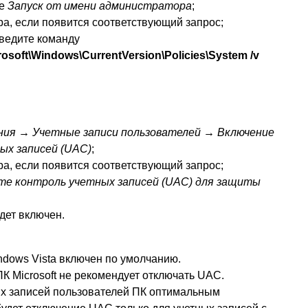
те
Запуск от имени администратора
;
а, если появится соответствующий запрос;
ведите команду
ft\Windows\CurrentVersion\Policies\System /v
ния → Учетные записи пользователей → Включение
ых записей (UAC)
;
а, если появится соответствующий запрос;
те контроль учетных записей (UAC) для защиты
дет включен.
indows Vista включен по умолчанию.
К Microsoft не рекомендует отключать UAC.
ых записей пользователей ПК оптимальным