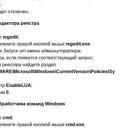
к
;
дет отключен.
дактора реестра
е
regedit
;
лкните правой кнопкой мыши
regedit.exe
;
те
Запуск от имени администратора
;
а, если появится соответствующий запрос;
р реестра
найдите раздел
\Microsoft\Windows\CurrentVersion\Policies\Sy
етр
EnableLUA
;
ным
0
.
работчика команд Windows
е
cmd
;
лкните правой кнопкой мыши
cmd.exe
;