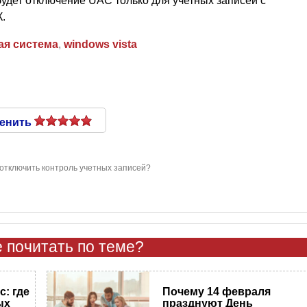
будет отключение UAC только для учетных записей с
.
ая система
,
windows vista
енить
к отключить контроль учетных записей?
 почитать по теме?
: где
Почему 14 февраля
ых
празднуют День