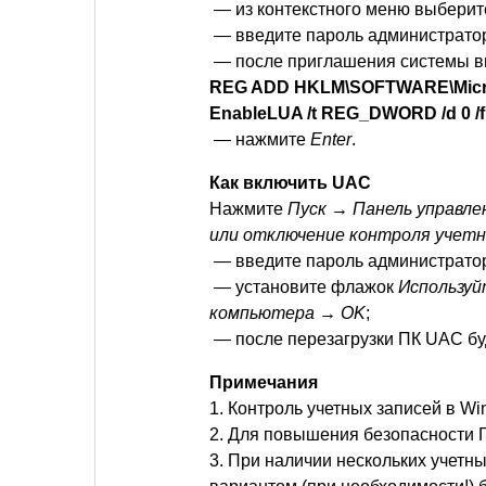
— из контекстного меню выбери
— введите пароль администратор
— после приглашения системы в
REG ADD HKLM\SOFTWARE\Microso
EnableLUA /t REG_DWORD /d 0 /f
— нажмите
Enter
.
Как включить UAC
Нажмите
Пуск → Панель управле
или отключение контроля учетн
— введите пароль администратор
— установите флажок
Используй
компьютера → OK
;
— после перезагрузки ПК UAC бу
Примечания
1. Контроль учетных записей в W
2. Для повышения безопасности П
3. При наличии нескольких учетн