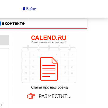
Войти
т