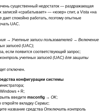
ь очень существенный недостаток — раздражающая
 записей «срабатывает» — «юзер» спит, а Vista «на
е дает спокойно работать, поэтому опытные
ючать UAC.
ния → Учетные записи пользователей → Включение
ых записей (UAC)
;
а, если появится соответствующий запрос;
 контроль учетных записей (UAC) для защиты
дет отключен.
редства конфигурации системы
инистратора;
Windows + R;
рыть
введите
msconfig
→ OK
;
ы
откройте вкладку
Сервис
;
ите название средства
Отключить контроль