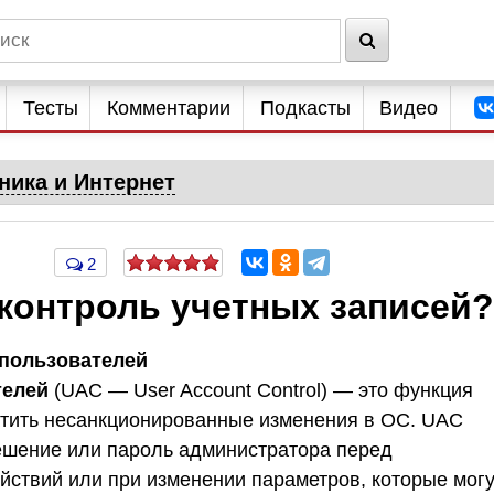
Тесты
Комментарии
Подкасты
Видео
ника и Интернет
2
ь контроль учетных записей?
 пользователей
телей
(UAC — User Account Control) — это функция
атить несанкционированные изменения в ОС. UAC
ешение или пароль администратора перед
ствий или при изменении параметров, которые могу