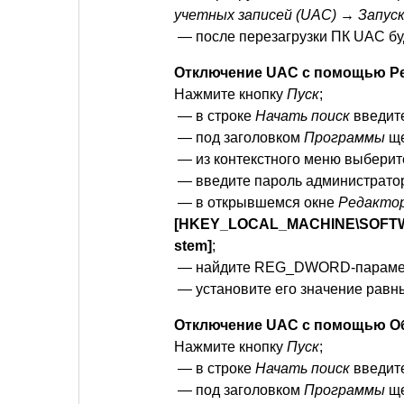
учетных записей (UAC) → Запус
— после перезагрузки ПК UAC бу
Отключение UAC с помощью Ре
Нажмите кнопку
Пуск
;
— в строке
Начать поиск
введит
— под заголовком
Программы
ще
— из контекстного меню выбери
— введите пароль администратор
— в открывшемся окне
Редакто
[HKEY_LOCAL_MACHINE\SOFTWARE
stem]
;
— найдите REG_DWORD-парам
— установите его значение рав
Отключение UAC с помощью Об
Нажмите кнопку
Пуск
;
— в строке
Начать поиск
введит
— под заголовком
Программы
ще