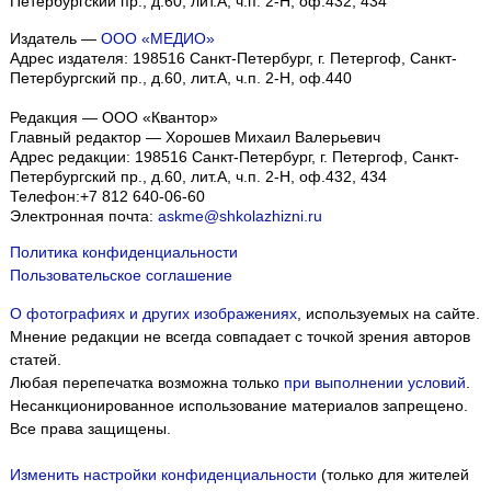
Петербургский пр., д.60, лит.А, ч.п. 2-Н, оф.432, 434
Издатель —
ООО «МЕДИО»
Адрес издателя: 198516 Санкт-Петербург, г. Петергоф, Санкт-
Петербургский пр., д.60, лит.А, ч.п. 2-Н, оф.440
Редакция — ООО «Квантор»
Главный редактор — Хорошев Михаил Валерьевич
Адрес редакции:
198516
Санкт-Петербург, г. Петергоф
,
Санкт-
Петербургский пр., д.60, лит.А, ч.п. 2-Н, оф.432, 434
Телефон:
+7 812 640-06-60
Электронная почта:
askme@shkolazhizni.ru
Политика конфиденциальности
Пользовательское соглашение
О фотографиях и других изображениях
, используемых на сайте.
Мнение редакции не всегда совпадает с точкой зрения авторов
статей.
Любая перепечатка возможна только
при выполнении условий
.
Несанкционированное использование материалов запрещено.
Все права защищены.
Изменить настройки конфиденциальности
(только для жителей