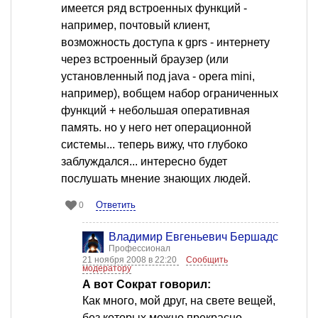
имеется ряд встроенных функций -
например, почтовый клиент,
возможность доступа к gprs - интернету
через встроенный браузер (или
установленный под java - opera mini,
например), вобщем набор ограниченных
функций + небольшая оперативная
память. но у него нет операционной
системы... теперь вижу, что глубоко
заблуждался... интересно будет
послушать мнение знающих людей.
Ответить
0
Владимир Евгеньевич Бершадский
Профессионал
21 ноября 2008 в 22:20
Сообщить
модератору
А вот Сократ говорил:
Как много, мой друг, на свете вещей,
без которых можно прекрасно