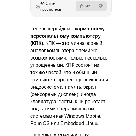
РЕКЛАМА
РЕКЛАМА
РЕКЛАМА
50.4 тыс.
146
просмотров
Теперь перейдем к
карманному
персональному компьютеру
(КПК)
. КПК — это миниатюрный
аналог компьютера с теми же
возможностями, только несколько
упрощенными. КПК состоит из
тех же частей, что и обычный
компьютер: процессор, звуковая и
видеосистема, память, экран
(сенсорный дисплей), иногда
клавиатура, слоты. КПК работает
под такими операционными
системами как Windows Mobile,
Palm OS или Embedded Linux.
Еще один вид мобильных