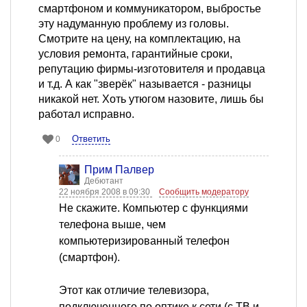
смартфоном и коммуникатором, выбростье
эту надуманную проблему из головы.
Смотрите на цену, на комплектацию, на
условия ремонта, гарантийные сроки,
репутацию фирмы-изготовителя и продавца
и т.д. А как "зверёк" называется - разницы
никакой нет. Хоть утюгом назовите, лишь бы
работал исправно.
Ответить
0
Прим Палвер
Дебютант
22 ноября 2008 в 09:30
Сообщить модератору
Не скажите. Компьютер с функциями
телефона выше, чем
компьютеризированный телефон
(смартфон).
Этот как отличие телевизора,
подключенного по оптике к сети (с ТВ и