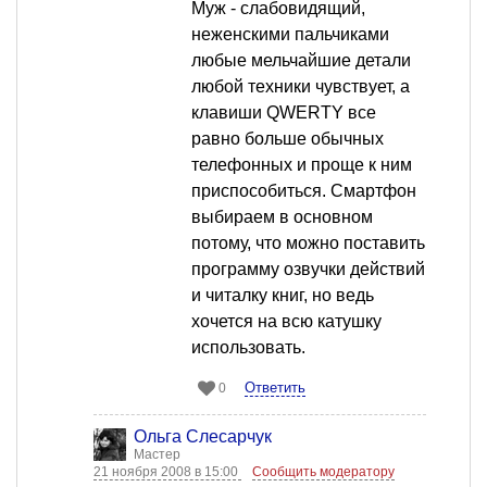
Муж - слабовидящий,
неженскими пальчиками
любые мельчайшие детали
любой техники чувствует, а
клавиши QWERTY все
равно больше обычных
телефонных и проще к ним
приспособиться. Смартфон
выбираем в основном
потому, что можно поставить
программу озвучки действий
и читалку книг, но ведь
хочется на всю катушку
использовать.
Ответить
0
Ольга Слесарчук
Мастер
21 ноября 2008 в 15:00
Сообщить модератору