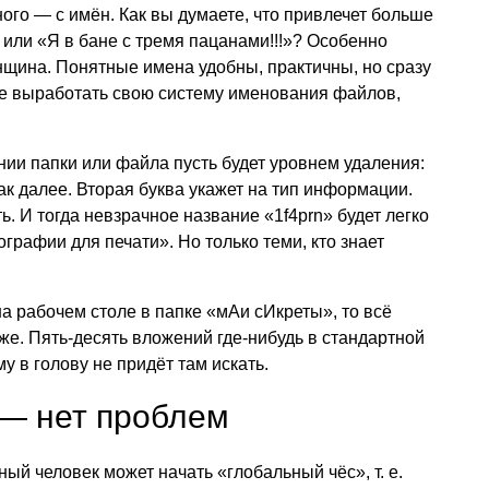
ого — с имён. Как вы думаете, что привлечет больше
 или «Я в бане с тремя пацанами!!!»? Особенно
нщина. Понятные имена удобны, практичны, но сразу
те выработать свою систему именования файлов,
ии папки или файла пусть будет уровнем удаления:
так далее. Вторая буква укажет на тип информации.
. И тогда невзрачное название «1f4prn» будет легко
рафии для печати». Но только теми, кто знает
а рабочем столе в папке «мАи сИкреты», то всё
е. Пять-десять вложений где-нибудь в стандартной
у в голову не придёт там искать.
— нет проблем
ый человек может начать «глобальный чёс», т. е.