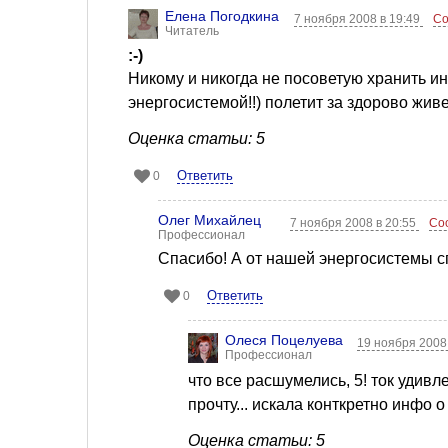
Елена Погодкина
7 ноября 2008 в 19:49
Со
Читатель
:-)
Никому и никогда не посоветую хранить и
энергосистемой!!) полетит за здорово жив
Оценка статьи: 5
Ответить
0
Олег Михайлец
7 ноября 2008 в 20:55
Со
Профессионал
Спасибо! А от нашей энергосистемы с
Ответить
0
Олеся Поцелуева
19 ноября 2008
Профессионал
что все расшумелись, 5! ток удивле
прочту... искала конткретно инфо о
Оценка статьи: 5