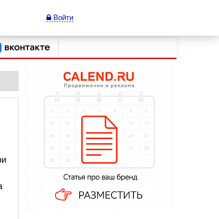
Войти
ри
а