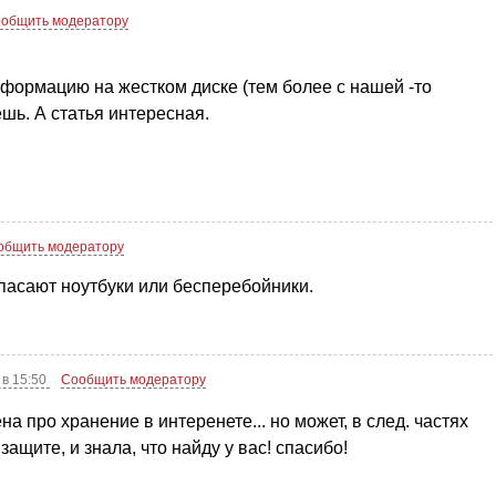
общить модератору
нформацию на жестком диске (тем более с нашей -то
ешь. А статья интересная.
общить модератору
пасают ноутбуки или бесперебойники.
 в 15:50
Сообщить модератору
на про хранение в интеренете... но может, в след. частях
 защите, и знала, что найду у вас! спасибо!