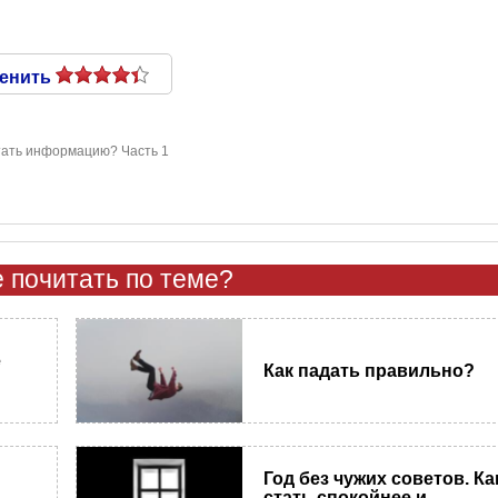
енить
тать информацию? Часть 1
 почитать по теме?
е
Как падать правильно?
Год без чужих советов. Ка
стать спокойнее и