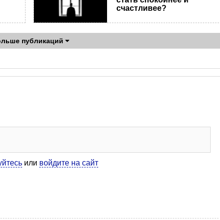
счастливее?
ольше публикаций
уйтесь
или
войдите на сайт