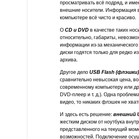
просматривать всё подряд, и имен
внешние носители. Информация вс
компьютере всё чисто и красиво.
О
CD и DVD
в качестве таких нос
относительно, габариты, невозмо
информации из-за механического 
диски годятся только для редко 
архива.
Другое дело
USB Flash (флэшки)
сравнительно невысокая цена, в
современному компьютеру или дру
DVD-плеер и т. д.). Одна пробле
видео, то никаких флэшек не хват
И здесь есть решение:
внешний 
жестким диском от ноутбука внутр
представленного на текущий мом
возможностей. Подключение осущ