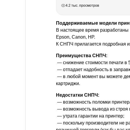
РЕКЛАМА
РЕКЛАМА
РЕКЛАМА
РЕКЛАМА
4.2 тыс. просмотров
Поддерживаемые модели прин
В настоящее время разработаны 
Epson, Canon, HP.
К СНПЧ прилагается подробная и
Преимущества СНПЧ:
— снижение стоимости печати в 5
— отпадает надобность в заправ
— в любой момент вы можете де
картриджи.
Недостатки СНПЧ:
— возможность поломки принтера
— возможность вывода из строя 
— утрата гарантии на принтер;
— поскольку производители не 
розничной торговли (как бы вас 