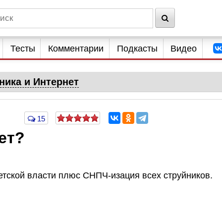
Тесты
Комментарии
Подкасты
Видео
ника и Интернет
15
ет?
тской власти плюс СНПЧ-изация всех струйников.