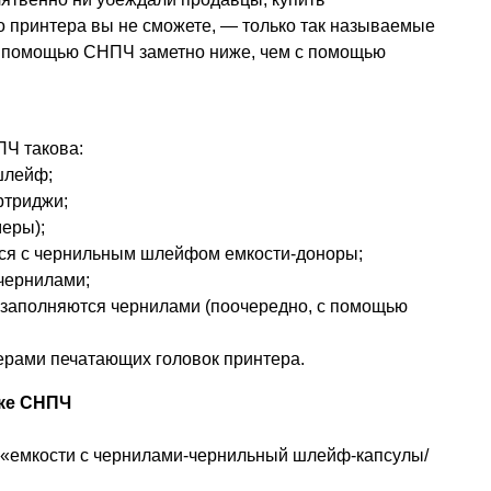
о принтера вы не сможете, — только так называемые
 с помощью СНПЧ заметно ниже, чем с помощью
Ч такова:
шлейф;
ртриджи;
еры);
ся с чернильным шлейфом емкости-доноры;
чернилами;
заполняются чернилами (поочередно, с помощью
рами печатающих головок принтера.
ке СНПЧ
«емкости с чернилами-чернильный шлейф-капсулы/