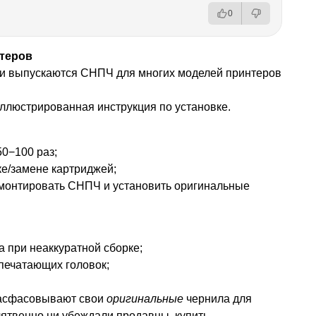
0
теров
и выпускаются СНПЧ для многих моделей принтеров
ллюстрированная инструкция по установке.
0−100 раз;
ке/замене картриджей;
монтировать СНПЧ и установить оригинальные
 при неаккуратной сборке;
печатающих головок;
расфасовывают свои
оригинальные
чернила для
клятвенно ни убеждали продавцы, купить