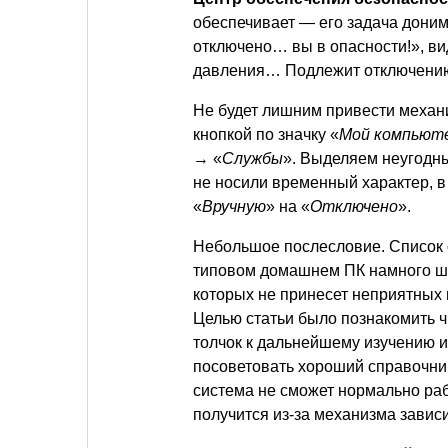
обеспечивает — его задача дони
отключено… вы в опасности!», ви
давления… Подлежит отключению,
Не будет лишним привести механи
кнопкой по значку «
Мой компьют
→ «
Службы
». Выделяем неугодн
не носили временный характер, в
«
Вручную
» на «
Отключено
».
Небольшое послесловие. Список 
типовом домашнем ПК намного ши
которых не принесет неприятных 
Целью статьи было познакомить ч
толчок к дальнейшему изучению 
посоветовать хороший справочник
система не сможет нормально раб
получится из-за механизма завис