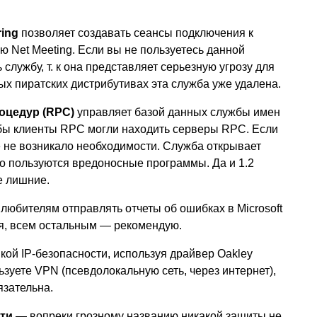
ring
позволяет создавать сеансы подключения к
 Net Meeting. Если вы не пользуетесь данной
службу, т. к она представляет серьезную угрозу для
ых пиратских дистрибутивах эта служба уже удалена.
оцедур (RPC)
управляет базой данных службы имен
бы клиенты RPC могли находить серверы RPC. Если
бе не возникало необходимости. Служба открывает
ко пользуются вредоносные программы. Да и 1.2
е лишние.
любителям отправлять отчеты об ошибках в Microsoft
ся, всем остальным — рекомендую.
кой IP-безопасности, используя драйвер Oakley
ьзуете VPN (псевдолокальную сеть, через интернет),
зательна.
ти
— вопреки грозному названию никакой защиты не