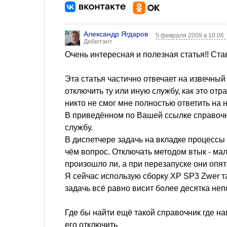
Александр Ягдаров
5 февраля 2009 в 10:06
Дебютант
Очень интересная и полезная статья!! Ст
Эта статья частично отвечает на извечный м
отключить ту или иную службу, как это отр
никто не смог мне полностью ответить на н
В приведённом по Вашей ссылке справочн
службу.
В диспетчере задачь на вкладке процессы
чём вопрос. Отключать методом втык - ма
произошло ли, а при перезапуске они опят
Я сейчас использую сборку ХР SP3 Zwer т
задачь всё равно висит более десятка не
Где бы найти ещё такой справочник где на
его отключить