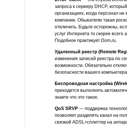
запроса к серверу DHCP, который
организациях, когда персонал не
компании. Обывателю такая роско
отключить. Будьте осторожны, ес
услуг Интернета то скорее всего
Подобное практикует
Dom.ru
.
Удаленный реестр (Remote Regis
изменения записей реестра по се
возможности. Обязательно отключ
безопасности вашего компьютера
Беспроводная настройка (Wirele
приходится выполнять автоматиче
знаете что это такое.
QoS SRVP
— поддержка технолог
позволяет разделять канал на пол
связкой ADSL+сплиттер на аппара