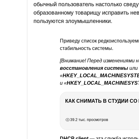
обычный пользователь настолько сведу
образованному товарищу исправить нев
пользуются злоумышленники.
Приведу список редкоиспользуемы
стабильность системы.
[Внимание! Перед изменениями 
восстановления системы
или 
«
HKEY_LOCAL_MACHINESYSTEM
и «
HKEY_LOCAL_MACHINESYSTE
КАК СНИМАТЬ В СТУДИИ С
РЕКЛАМА
РЕКЛАМА
РЕКЛАМА
РЕКЛАМА
39.2 тыс. просмотров
DHCP сlient
— эта служба исполь