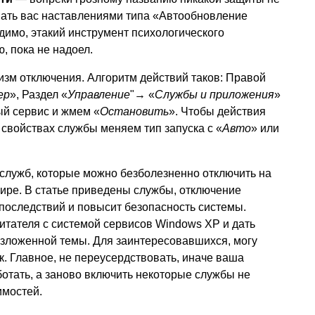
мать вас наставлениями типа «Автообновление
димо, этакий инструмент психологического
 пока не надоел.
зм отключения. Алгоритм действий таков: Правой
ер
», Раздел «
Управление
"→ «
Службы и приложения
»
ый сервис и жмем «
Остановить
». Чтобы действия
 свойствах службы меняем тип запуска с «
Авто
» или
служб, которые можно безболезненно отключить на
ре. В статье приведены службы, отключение
последствий и повысит безопасность системы.
итателя с системой сервисов Windows XP и дать
изложенной темы. Для заинтересовавшихся, могу
. Главное, не переусердствовать, иначе ваша
отать, а заново включить некоторые службы не
имостей.