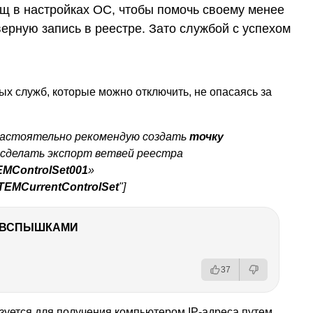
щ в настройках ОС, чтобы помочь своему менее
ерную запись в реестре. Зато службой с успехом
х служб, которые можно отключить, не опасаясь за
настоятельно рекомендую создать
точку
сделать экспорт ветвей реестра
ControlSet001
»
MCurrentControlSet
"]
О ВСПЫШКАМИ
37
зуется для получения компьютером IP-адреса путем