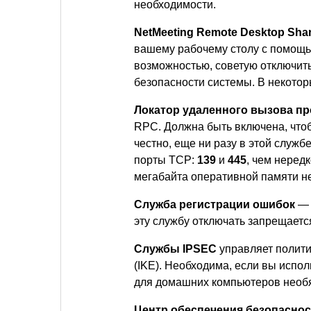
необходимости.
NetMeeting Remote Desktop Sha
вашему рабочему столу с помощью
возможностью, советую отключить 
безопасности системы. В некотор
Локатор удаленного вызова пр
RPC. Должна быть включена, что
честно, еще ни разу в этой служ
порты TCP:
139
и
445
, чем неред
мегабайта оперативной памяти н
Служба регистрации ошибок
— 
эту службу отключать запрещает
Службы IPSEC
управляет полити
(IKE). Необходима, если вы испол
для домашних компьютеров необя
Центр обеспечения безопаснос