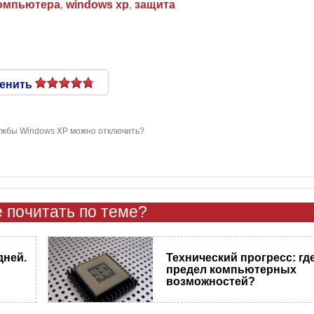
компьютера
,
windows xp
,
защита
енить
ужбы Windows XP можно отключить?
 почитать по теме?
дней.
Технический прогресс: гд
предел компьютерных
возможностей?