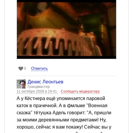
Ответить
0
Денис Леонтьев
Грандмастер
11 октября 2009 в 19:41
Сообщить модератору
А у Кёстнера ещё упоминается паровой
каток в прачечной. А в фмльме "Военная
сказка" тётушка Адель говорит: "А, пришли
за моими деревянными предметами! Ну,
хорошо, сейчас я вам покажу! Сейчас вы у