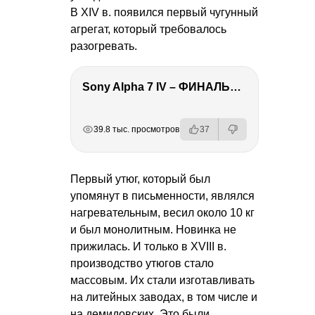
В XIV в. появился первый чугунный
агрегат, который требовалось
разогревать.
Sony Alpha 7 IV – ФИНАЛЬНЫЙ ОБЗОР
РЕКЛАМА
РЕКЛАМА
РЕКЛАМА
39.8 тыс. просмотров
37
Первый утюг, который был
упомянут в письменности, являлся
нагревательным, весил около 10 кг
и был монолитным. Новинка не
прижилась. И только в XVIII в.
производство утюгов стало
массовым. Их стали изготавливать
на литейных заводах, в том числе и
на демидовских. Это были