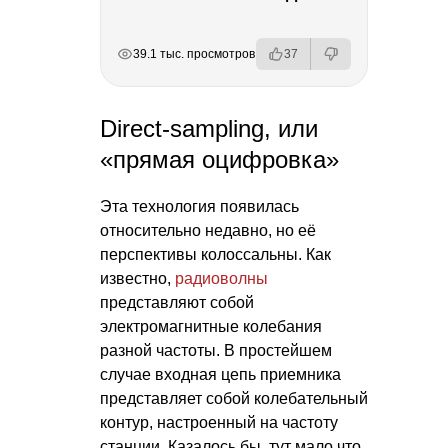
РЕКЛАМА
РЕКЛАМА
РЕКЛАМА
РЕКЛАМА
39.1 тыс. просмотров
37
Direct-sampling, или
«прямая оцифровка»
Эта технология появилась
относительно недавно, но её
перспективы колоссальны. Как
известно,
радиоволны
представляют собой
электромагнитные колебания
разной частоты. В простейшем
случае входная цепь приемника
представляет собой колебательный
контур, настроенный на частоту
станции. Казалось бы, тут мало что