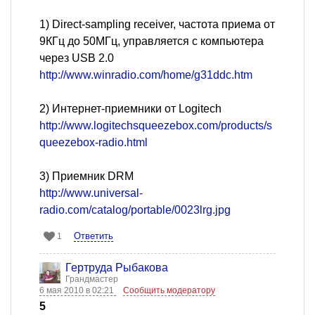
1) Direct-sampling receiver, частота приема от
9КГц до 50МГц, управляется с компьютера
через USB 2.0
http://www.winradio.com/home/g31ddc.htm
2) Интернет-приемники от Logitech
http://www.logitechsqueezebox.com/products/s
queezebox-radio.html
3) Приемник DRM
http://www.universal-
radio.com/catalog/portable/0023lrg.jpg
Ответить
1
Гертруда Рыбакова
Грандмастер
6 мая 2010 в 02:21
Сообщить модератору
5