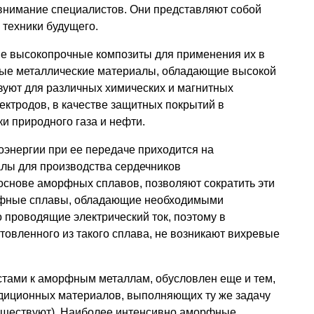
 внимание специалистов. Они представляют собой
техники будущего.
ые высокопрочные композиты для применения их в
ные металлические материалы, обладающие высокой
зуют для различных химических и магнитных
лектродов, в качестве защитных покрытий в
и природного газа и нефти.
оэнергии при ее передаче приходится на
лы для производства сердечников
основе аморфных сплавов, позволяют сократить эти
рфные сплавы, обладающие необходимыми
 проводящие электрический ток, поэтому в
товленного из такого сплава, не возникают вихревые
тами к аморфным металлам, обусловлен еще и тем,
адиционных материалов, выполняющих ту же задачу
уществуют). Наиболее интенсивно аморфные