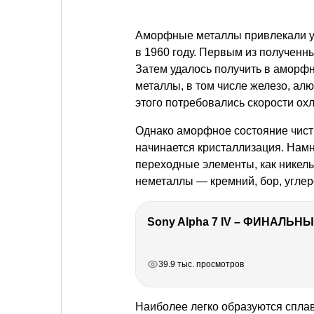
Аморфные металлы привлекали у
в 1960 году. Первым из получен
Затем удалось получить в аморфн
металлы, в том числе железо, алю
этого потребовались скорости ох
Однако аморфное состояние чист
начинается кристаллизация. Нам
переходные элементы, как никель,
неметаллы — кремний, бор, углер
Sony Alpha 7 IV – ФИНАЛЬНЫ
РЕКЛАМА
РЕКЛАМА
РЕКЛАМА
РЕКЛАМА
39.9 тыс. просмотров
Наиболее легко образуются спла