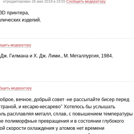
0
отредактирован 26 мая 2018 в 19:55
Сообщить модератору
3D принтера,
лических изделий.
бщить модератору
Дж. Гилмана и Х. Дж. Лими., М. Металлургия, 1984.
бщить модератору
оброе, вечное, добрый совет -не рассыпайте бисер перед
 страной, и кесарю-кесарево" Хотелось бы услышать
Коль расплавляя металл, сплав, с повышением температуры
ые полиморфные превращения и в состоянии глубокого
ой скорости охлаждения у атомов нет времени