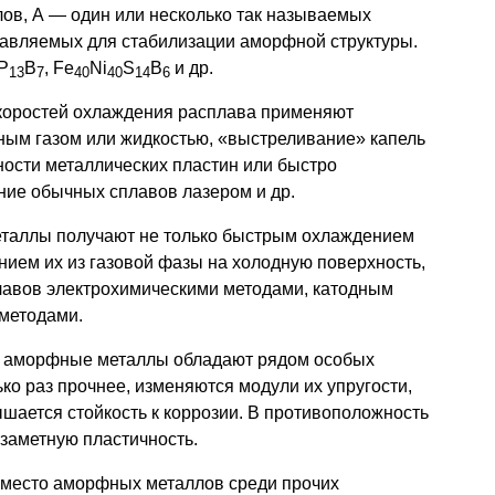
ов, А — один или несколько так называемых
авляемых для стабилизации аморфной структуры.
P
B
, Fe
Ni
S
B
и др.
13
7
40
40
14
6
коростей охлаждения расплава применяют
ным газом или жидкостью, «выстреливание» капель
ости металлических пластин или быстро
ие обычных сплавов лазером и др.
таллы получают не только быстрым охлаждением
нием их из газовой фазы на холодную поверхность,
лавов электрохимическими методами, катодным
методами.
е аморфные металлы обладают рядом особых
ько раз прочнее, изменяются модули их упругости,
шается стойкость к коррозии. В противоположность
заметную пластичность.
 место аморфных металлов среди прочих