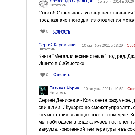
Александр Стрельцов
15 июня 2014 в 09:2
Читатель
Способ Стрельцова усовершенствования 
предназначенного для изготовления метал
Ответить
0
Сергей Карамышев
10 октября 2011 в 13:29
Соо
Читатель
Книга "Металлические стекла" под ред. Дж.
Ищите в библиотеке.
Ответить
0
Татьяна Чорна
10 августа 2011 в 10:58
Соо
Читатель
Сергей Денисевич- Коль сеете разумное, д
свиньями..."Кухарка не сможет управлять
комментарии знающих толк в этом деле. 
мы наблюдаем в ряде случаев постепенн
вакуума, криогенной температуры и высок