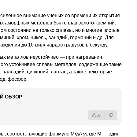
силенное внимание ученых со времени их открытия
ных аморфных металлов был сплав золото-кремний.
ом состоянии не только сплавы, но и многие чистые
миний, хром, никель, ванадий, германий и др. Для
лаждения до 10 миллиардов градусов в секунду.
ых металлов неустойчиво — при нагревании
ного устойчивее сплавы металлов, содержащие такие
 палладий, цирконий, лантан, а также некоторые
од, фосфор.
Й ОБЗОР
37
вы, соответствующие формуле М
А
, где М — один
80
20