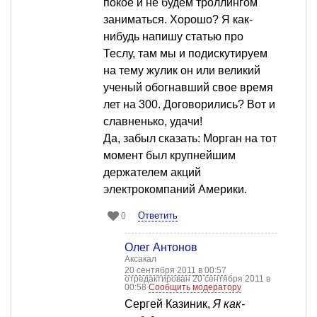
покое и не будем троллингом
заниматься. Хорошо? Я как-
нибудь напишу статью про
Теслу, там мы и подискутируем
на тему жулик он или великий
ученый обогнавший свое время
лет на 300. Договорились? Вот и
славненько, удачи!
Да, забыл сказать: Морган на тот
момент был крупнейшим
держателем акций
электрокомпаний Америки.
Ответить
0
Олег Антонов
Аксакал
20 сентября 2011 в 00:57
отредактирован 20 сентября 2011 в
00:58
Сообщить модератору
Сергей Казиник,
Я как-