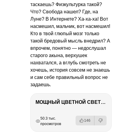
таскаешь? Физкультурка такой?
Что? Свобода нашел? Где, на
Луне? В Интернете? Ха-ха-ха! Вот
насмешил, мальчик, вот насмешил!
Кто в твой глюпый мозг только
такой бредовый мысль внедрил? А
впрочем, понятно — недослушал
старого акына, верхушек
нахватался, а вглубь смотреть не
хочешь, история совсем не знаешь
и сам себе правильный вопрос не
задаешь.
МОЩНЫЙ ЦВЕТНОЙ СВЕТ – NANLITE FC-500C
РЕКЛАМА
РЕКЛАМА
РЕКЛАМА
РЕКЛАМА
50.3 тыс.
146
просмотров