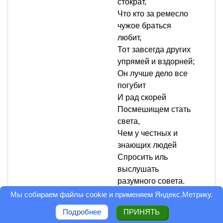
стократ,
Что кто за ремесло
чужое браться
любит,
Тот завсегда других
упрямей и вздорней;
Он лучше дело все
погубит
И рад скорей
Посмешищем стать
света,
Чем у честных и
знающих людей
Спросить иль
выслушать
разумного совета.
Мы собираем файлы cookie и применяем
Яндекс.Метрику
.
Оценка статьи: 2
Подробнее
ПРИНЯТЬ
Ответить
0