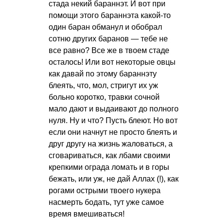
стада некий бараннэт. И вот при
помощи этого бараннэта какой-то
один баран обманул и обобрал
сотню других баранов — тебе не
все равно? Все же в твоем стаде
осталось! Или вот некоторые овцы
как давай по этому бараннэту
блеять, что, мол, стригут их уж
больно коротко, травки сочной
мало дают и выдаивают до полного
нуля. Ну и что? Пусть блеют. Но вот
если они начнут не просто блеять и
друг другу на жизнь жаловаться, а
сговариваться, как лбами своими
крепкими ограда ломать и в горы
бежать, или уж, не дай Аллах (!), как
рогами острыми твоего нукера
насмерть бодать, тут уже самое
время вмешиваться!