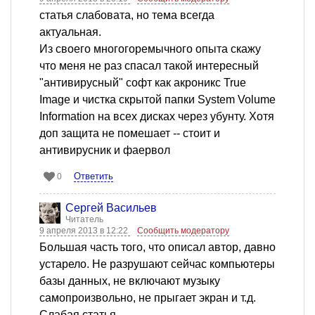
статья слабовата, но тема всегда
актуальная.
Из своего многогоремычного опыта скажу
что меня не раз спасал такой интересный
"антивирусный" софт как акроникс True
Image и чистка скрытой папки System Volume
Information на всех дисках через убунту. Хотя
доп защита не помешает -- стоит и
антивирусник и фаервол
Ответить
0
Сергей Васильев
Читатель
9 апреля 2013 в 12:22
Сообщить модератору
Большая часть того, что описал автор, давно
устарело. Не разрушают сейчас компьютеры
базы данных, не включают музыку
самопроизвольно, не прыгает экран и т.д.
Слабая статья.