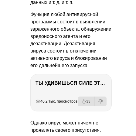
данных
и т. д.
и т. п.
Функция любой антивирусной
программы состоит в выявлении
зараженного объекта, обнаружении
вредоносного агента и его
дезактивации. Дезактивация
вируса состоит в отключении
активного вируса и блокировании
его дальнейшего запуска.
ТЫ УДИВИШЬСЯ СИЛЕ ЭТО ЧЕЛОВЕКА! Блог о нашей поездке в Вышний Волочек
РЕКЛАМА
РЕКЛАМА
РЕКЛАМА
40.2 тыс. просмотров
33
Однако вирус может ничем не
проявлять своего присутствия,