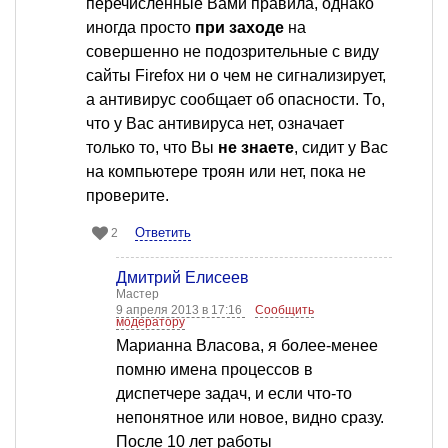
перечисленные Вами правила, однако
иногда просто
при заходе
на
совершенно не подозрительные с виду
сайты Firefox ни о чем не сигнализирует,
а антивирус сообщает об опасности. То,
что у Вас антивируса нет, означает
только то, что Вы
не знаете
, сидит у Вас
на компьютере троян или нет, пока не
проверите.
Ответить
2
Дмитрий Елисеев
Мастер
9 апреля 2013 в 17:16
Сообщить
модератору
Марианна Власова, я более-менее
помню имена процессов в
диспетчере задач, и если что-то
непонятное или новое, видно сразу.
После 10 лет работы