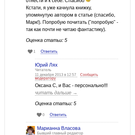
отнести и к себе. Спасибо
Кстати, я уже качнула книжку,
упомянутую автором в статье (спасибо,
Марк!). Попробую почитать ("попробую" -
так как почти не читаю фантастику).
Оценка статьи: 5
Ответить
1
Юрий Лях
Читатель
11 декабря 2013 в 12:57
Сообщить
модератору
Оксана С, и Вас - персонально!!!
читать дальше →
Оценка статьи: 5
Ответить
0
Марианна Власова
Бывший главный редактор