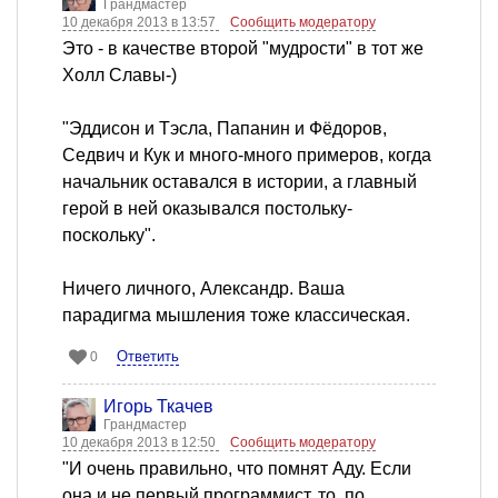
Грандмастер
10 декабря 2013 в 13:57
Сообщить модератору
Это - в качестве второй "мудрости" в тот же
Холл Славы-)
"Эддисон и Тэсла, Папанин и Фёдоров,
Седвич и Кук и много-много примеров, когда
начальник оставался в истории, а главный
герой в ней оказывался постольку-
поскольку".
Ничего личного, Александр. Ваша
парадигма мышления тоже классическая.
Ответить
0
Игорь Ткачев
Грандмастер
10 декабря 2013 в 12:50
Сообщить модератору
"И очень правильно, что помнят Аду. Если
она и не первый программист, то, по