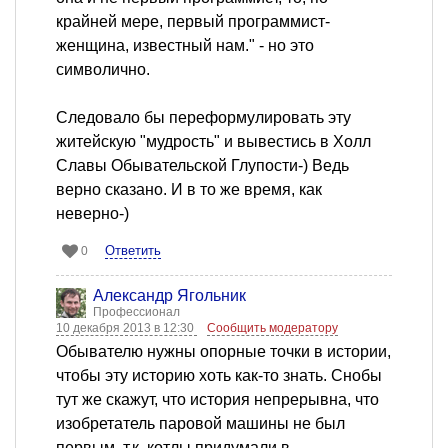
крайней мере, первый программист-
женщина, известный нам." - но это
символично.
Следовало бы переформулировать эту
житейскую "мудрость" и вывестись в Холл
Славы Обывательской Глупости-) Ведь
верно сказано. И в то же время, как
неверно-)
Ответить
0
Александр Ягольник
Профессионал
10 декабря 2013 в 12:30
Сообщить модератору
Обывателю нужны опорные точки в истории,
чтобы эту историю хоть как-то знать. Снобы
тут же скажут, что история непрерывна, что
изобретатель паровой машины не был
первым, т.к. котлы придумали в