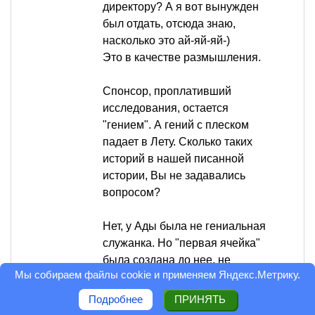
директору? А я вот вынужден
был отдать, отсюда знаю,
насколько это ай-яй-яй-)
Это в качестве размышления.
Спонсор, проплативший
исследования, остается
"гением". А гений с плеском
падает в Лету. Сколько таких
историй в нашей писанной
истории, Вы не задавались
вопросом?
Нет, у Ады была не гениальная
служанка. Но "первая ячейка"
была создана до нее, не
Мы собираем файлы cookie и применяем
Яндекс.Метрику
.
имеющими средств
математиками (можно об этом
Подробнее
ПРИНЯТЬ
почитать), которым она