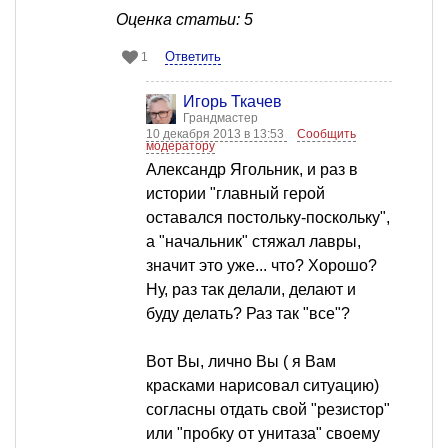
Оценка статьи: 5
Ответить
1
Игорь Ткачев
Грандмастер
10 декабря 2013 в 13:53
Сообщить
модератору
Александр Ягольник, и раз в
истории "главный герой
оставался постольку-поскольку",
а "начальник" стяжал лавры,
значит это уже... что? Хорошо?
Ну, раз так делали, делают и
буду делать? Раз так "все"?
Вот Вы, лично Вы ( я Вам
красками нарисовал ситуацию)
согласны отдать свой "резистор"
или "пробку от унитаза" своему