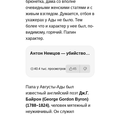
брюнетка, дама со вполне
очевидными женскими статями и с
живым взглядом. Думается, отбоя в
ухажерах у Ады не было. Тем
более что и характер у нее был, по-
видимому, горячий. Папин
характер.
Антон Немцов — убийство Бориса Немцова, переезд в Дубай, семья и политика
РЕКЛАМА
РЕКЛАМА
РЕКЛАМА
РЕКЛАМА
40.4 тыс. просмотров
45
Папа у Августы-Ады был
известный английский поэт
Дж.Г.
Байрон (George Gordon Byron)
(1788−1824)
, человек мятежный и
неуживчивый. Он служил