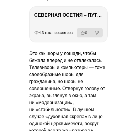
СЕВЕРНАЯ ОСЕТИЯ – ПУТЕШЕСТВИЕ НА КАВКАЗ часть 4
РЕКЛАМА
РЕКЛАМА
РЕКЛАМА
РЕКЛАМА
4.3 тыс. просмотров
0
Это как шоры у лошади, чтобы
бежала вперед и не отвлекалась.
Телевизоры и компьютеры — тоже
своеобразные шоры для
гражданина, но шоры не
совершенные. Отвернул голову от
экрана, выглянул в окно, а там
ни «модернизации»,
ни «стабильности». В лучшем
случае «духовная скрепа» в лице
одинокой церкви/мечети, вокруг
которой все те же «разброд и