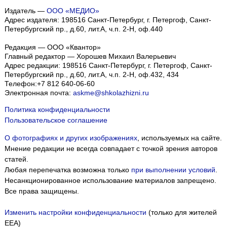
Издатель —
ООО «МЕДИО»
Адрес издателя: 198516 Санкт-Петербург, г. Петергоф, Санкт-
Петербургский пр., д.60, лит.А, ч.п. 2-Н, оф.440
Редакция — ООО «Квантор»
Главный редактор — Хорошев Михаил Валерьевич
Адрес редакции:
198516
Санкт-Петербург, г. Петергоф
,
Санкт-
Петербургский пр., д.60, лит.А, ч.п. 2-Н, оф.432, 434
Телефон:
+7 812 640-06-60
Электронная почта:
askme@shkolazhizni.ru
Политика конфиденциальности
Пользовательское соглашение
О фотографиях и других изображениях
, используемых на сайте.
Мнение редакции не всегда совпадает с точкой зрения авторов
статей.
Любая перепечатка возможна только
при выполнении условий
.
Несанкционированное использование материалов запрещено.
Все права защищены.
Изменить настройки конфиденциальности
(только для жителей
EEA)