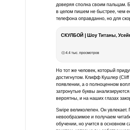
доверяя сполна своим пальцам. 
в целом пишем не быстрее, чем е
телефона оправданно, но для ско
СКУЛБОЙ | Шоу Титаны, Усейн
РЕКЛАМА
РЕКЛАМА
РЕКЛАМА
РЕКЛАМА
РЕКЛАМА
4.4 тыс. просмотров
Но тот же человек, который приду
достигнутом. Клифф Кушлер (Cliff 
появлении, а о полноценном вопл
затронутые буквы анализируются,
вероятны, и на наших глазах зак
Swipe великолепен. Он увлекает.
невообразимое и получаем читабе
обучении, но учится в основном с