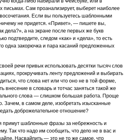
учно когда-либо набирали в Фейсбуке, или в
ых письмах. Сам проанализирует, выберет наиболее
овосочетания. Если вы пользуетесь шаблонными
ничему не придется. «Привет», — пишете вы,
к дела?», а на экране после первых же букв
ко подтвердите, следом «как» и «дела», то есть
то одна закорючка и пара касаний предложенных
 своей речи привык использовать десятки тысяч слов
ациях, прокручивать ленту предложений и выбирать
диться, что слова нет или что оно не в той форме,
ть внесение в словарь и тотчас заняться такой же
ального слова — слишком большая работа. Проще
. Зачем, в самом деле, изобретать изысканные
редать доброжелательное отношение?
я примут шаблонные фразы за небрежность и
. Так что надо им сообщить, что дело не в вас и
вайпе. Насвайпить — это не то же самое, что