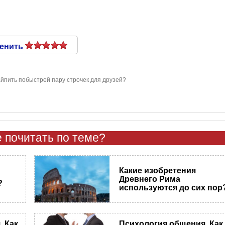
енить
айпить побыстрей пару строчек для друзей?
 почитать по теме?
Какие изобретения
Древнего Рима
?
используются до сих пор
 Как
Психология общения. Как