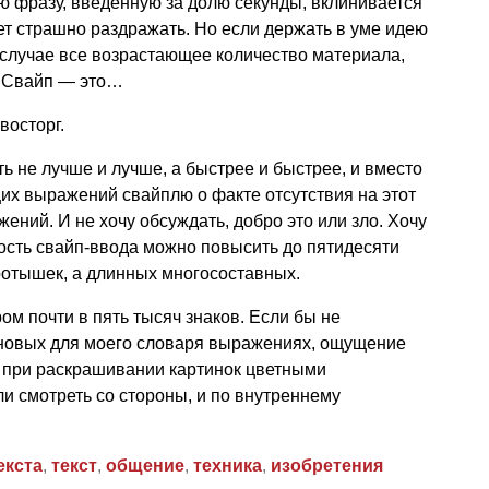
ю фразу, введенную за долю секунды, вклинивается
т страшно раздражать. Но если держать в уме идею
 случае все возрастающее количество материала,
о Свайп — это…
восторг.
ать не лучше и лучше, а быстрее и быстрее, и вместо
х выражений свайплю о факте отсутствия на этот
ений. И не хочу обсуждать, добро это или зло. Хочу
ость свайп-ввода можно повысить до пятидесяти
оротышек, а длинных многосоставных.
ом почти в пять тысяч знаков. Если бы не
новых для моего словаря выражениях, ощущение
к при раскрашивании картинок цветными
и смотреть со стороны, и по внутреннему
екста
,
текст
,
общение
,
техника
,
изобретения