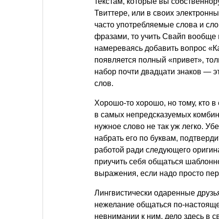
текстам, которые вы собственнор
Твиттере, или в своих электронн
часто употребляемые слова и сл
фразами, то учить Свайп вообще 
намереваясь добавить вопрос «Ка
появляется полный «привет», толь
набор почти двадцати знаков — э
слов.
Хорошо-то хорошо, но тому, кто в
в самых непредсказуемых комбин
нужное слово не так уж легко. Убе
набрать его по буквам, подтверди
работой ради следующего оригин
приучить себя общаться шаблонно
выражения, если надо просто пе
Лингвистически одаренные друзь
нежелание общаться по-настоящему
невнимании к ним, дело здесь в с