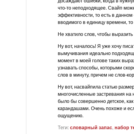
досаждают ошибки, когда в нужну
что-то неподходящее. Свайп може
эффективности, то есть в данном
вводимого в единицу времени, т
Не хватило слов, чтобы выразить 
Ну вот, началось! Я уже хочу пис
вымучивания идеально подходящи
момент в моей голове таких выраж
узнавать способы, которыми скор
слов в минуту, причем не слов-к
Ну вот, насвайпила статью размер
многочисленные застревания на 
было бы совершенно детское, ка
карандашами. Очень похоже и есл
ощущению.
Теги:
словарный запас
,
набор т