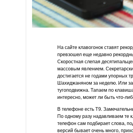
На сайте клавогонок ставят рекор
превзошел еще недавно рекордный
Скоростная слепая десятипальцев
массовым явлением. Секретарский
достигается не годами упорных т
Шахиджаняном за неделю. Или за
тугоподвижна. Тапаем по клавиш
интересно, может ли быть что-ли
В телефоне есть Т9. Замечательн
По одному разу надавливаем те к
телефон сам подбирает слова, п
версий бывает очень много, прихо