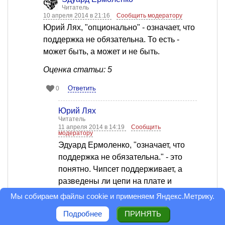
Читатель
10 апреля 2014 в 21:16
Сообщить модератору
Юрий Лях, "опционально" - означает, что
поддержка не обязательна. То есть -
может быть, а может и не быть.
Оценка статьи: 5
Ответить
0
Юрий Лях
Читатель
11 апреля 2014 в 14:19
Сообщить
модератору
Эдуард Ермоленко, "означает, что
поддержка не обязательна." - это
понятно. Чипсет поддерживает, а
разведены ли цепи на плате и
распаяны ли компоненты для
Мы собираем файлы cookie и применяем
Яндекс.Метрику
.
реализации этой опции - это вопрос.
Подробнее
ПРИНЯТЬ
Т.е. - насколько "опционально" для