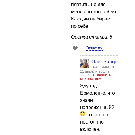
платить, но для
меня оно того стОит.
Каждый выбирает
по себе.
Оценка статьи: 5
Ответить
0
Олег Банцекин
Грандмастер
11 апреля 2014 в
11:13
Сообщить
модератору
Эдуард
Ермоленко, что
значит
напряженный?
То, что он
постоянно
включен,