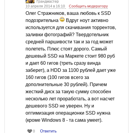
Грандмастер
10 апреля 2014 в 16:10
Сообщить модератору
Олег Стражников, ваша любовь к SSD
подозрительна
Вдруг ноут активно
используется для скачивания торрентов,
заливки фотографий? Твердотельник
средней паршивости так и за год может
полететь. Плюс стоят дорого. Самый
дешевый SSD на Маркете стоит 980 руб
и дает 60 гигов (треть сразу винда
заберет), а HDD за 1100 рублей дает уже
160 гигов (100 гигов всего за
дополнительные 30 рублей). Причем
жесткий диск за такую сумму способен
несколько лет проработать, а вот насчет
дешевого SSD не уверен. Ну и
оптимизация операционки SSD нужна
(кроме Windows 8 - та сама умеет).
Ответить
0