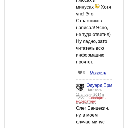
плюсах и
минусах
Хотя
упс! Это
Стражников
написал! Ясно,
не туда ответил)
Ну ладно, зато
читатель всю
информацию
прочтет.
Ответить
0
Эдуард Ермоленко
Читатель
11 апреля 2014 в
12:27
Сообщить
модератору
Олег Банцекин,
ну, в моем
случае минус