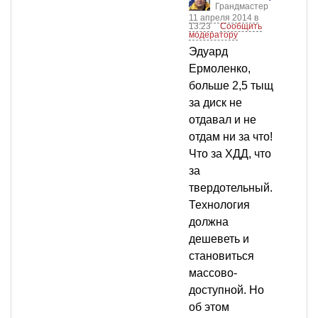
Грандмастер
11 апреля 2014 в
13:23
Сообщить
модератору
Эдуард
Ермоленко,
больше 2,5 тыщ
за диск не
отдавал и не
отдам ни за что!
Что за ХДД, что
за
твердотельный.
Технология
должна
дешеветь и
становиться
массово-
доступной. Но
об этом