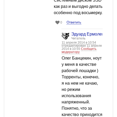
Системным диском SSD
как раз и выгодно делать
особенно под восьмерку.
Ответить
0
Эдуард Ермоленко
Читатель
11 апреля 2014 в 10:54
отредактирован 11 апреля
2014 в 10:55
Сообщить
модератору
Олег Банцекин, ноут
у меня в качестве
рабочей лошадки )
Торренты, конечно,
я на нем не качаю,
но режим
использования
напряженный.
Понятно, что за
качество приходится