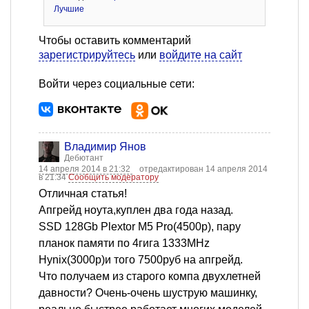
Лучшие
Чтобы оставить комментарий
зарегистрируйтесь
или
войдите на сайт
Войти через социальные сети:
Владимир Янов
Дебютант
14 апреля 2014 в 21:32
отредактирован 14 апреля 2014
в 21:34
Сообщить модератору
Отличная статья!
Апгрейд ноута,куплен два года назад.
SSD 128Gb Plextor M5 Pro(4500р), пару
планок памяти по 4гига 1333MHz
Hynix(3000р)и того 7500руб на апгрейд.
Что получаем из старого компа двухлетней
давности? Очень-очень шуструю машинку,