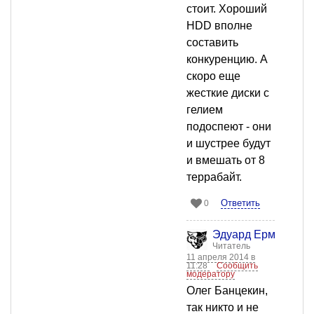
стоит. Хороший
HDD вполне
составить
конкуренцию. А
скоро еще
жесткие диски с
гелием
подоспеют - они
и шустрее будут
и вмешать от 8
террабайт.
Ответить
0
Эдуард Ермоленко
Читатель
11 апреля 2014 в
11:28
Сообщить
модератору
Олег Банцекин,
так никто и не