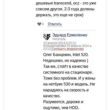
дешевые transcend, ocz - это уже
совсем другое. 2-3 года должны
держать, это еще не срок)
Ответить
0
Эдуард Ермоленко
Читатель
10 апреля 2014 в 23:12
отредактирован 10 апреля 2014 в
23:15
Сообщить модератору
Олег Банцекин, Intel 520.
Недешево, но надежно )
Так-же, стоИт в качестве
системного на стационаре.
Тоже без проблем. И у жены
на нетбуке 530-я модель. Не
нарадуюсь на скорость и
качество.
Разумеется, дороже и
ощутимо, чем HDD.