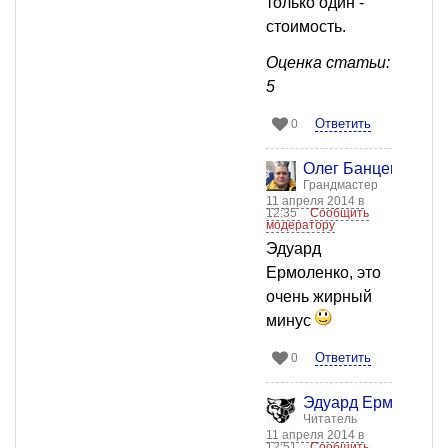
только один -
стоимость.
Оценка статьи:
5
Ответить
0
Олег Банцекин
Грандмастер
11 апреля 2014 в
12:35
Сообщить
модератору
Эдуард
Ермоленко, это
очень жирный
минус
Ответить
0
Эдуард Ермоленко
Читатель
11 апреля 2014 в
12:51
Сообщить