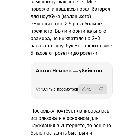
заменой тут как повезет. Мне
повезло, и нашлась новая батарея
для ноутбука (маленького)
емкостью аж в 2,5 раза больше
прежнего. Были и оригинального
размера, но их хватало на 2−3
часа, а так ноутбук мог прожить уже
5 часов от розетки до розетки.
Антон Немцов — убийство Бориса Немцова, переезд в Дубай, семья и политика
РЕКЛАМА
РЕКЛАМА
РЕКЛАМА
РЕКЛАМА
РЕКЛАМА
40.4 тыс. просмотров
45
Поскольку ноутбук планировалось
использовать в основном для
блуждания в Интернете, то решено
было поставить быстрый и