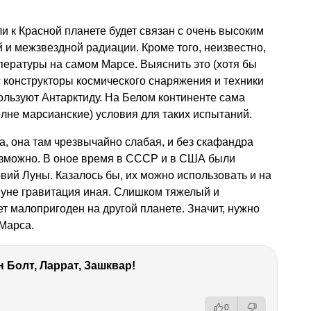
ли к Красной планете будет связан с очень высоким
й и межзвездной радиации. Кроме того, неизвестно,
мпературы на самом Марсе. Выяснить это (хотя бы
 конструкторы космического снаряжения и техники
ользуют Антарктиду. На Белом континенте сама
лне марсианские) условия для таких испытаний.
, она там чрезвычайно слабая, и без скафандра
возможно. В оное время в СССР и в США были
ий Луны. Казалось бы, их можно использовать и на
 Луне гравитация иная. Слишком тяжелый и
т малопригоден на другой планете. Значит, нужно
Марса.
 Болт, Ларрат, Зашквар!
0