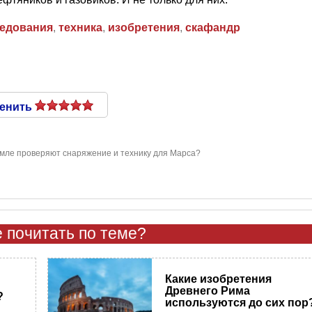
едования
,
техника
,
изобретения
,
скафандр
енить
емле проверяют снаряжение и технику для Марса?
 почитать по теме?
Какие изобретения
Древнего Рима
?
используются до сих пор