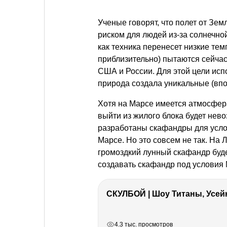
Ученые говорят, что полет от Зем
риском для людей из-за солнечно
как техника перенесет низкие те
приблизительно) пытаются сейчас
США и России. Для этой цели исп
природа создала уникальные (впо
Хотя на Марсе имеется атмосфера
выйти из жилого блока будет не
разработаны скафандры для услов
Марсе. Но это совсем не так. На
громоздкий лунный скафандр буде
создавать скафандр под условия 
СКУЛБОЙ | Шоу Титаны, Усейн
РЕКЛАМА
РЕКЛАМА
РЕКЛАМА
4.3 тыс. просмотров