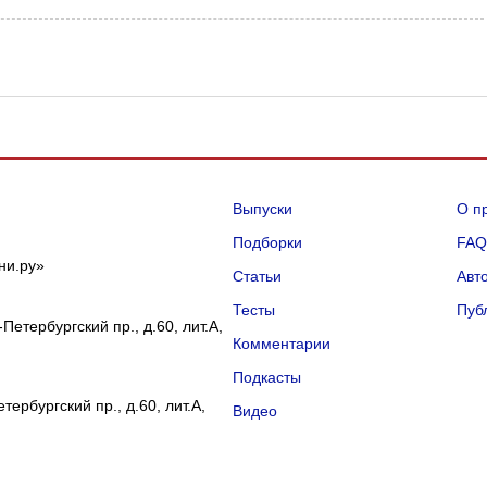
Выпуски
О п
Подборки
FA
ни.ру»
Статьи
Авт
Тесты
Пуб
Петербургский пр., д.60, лит.А,
Комментарии
Подкасты
ербургский пр., д.60, лит.А,
Видео