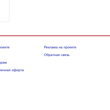
роекте
Реклама на проекте
Q
Обратная связь
орам
личная оферта