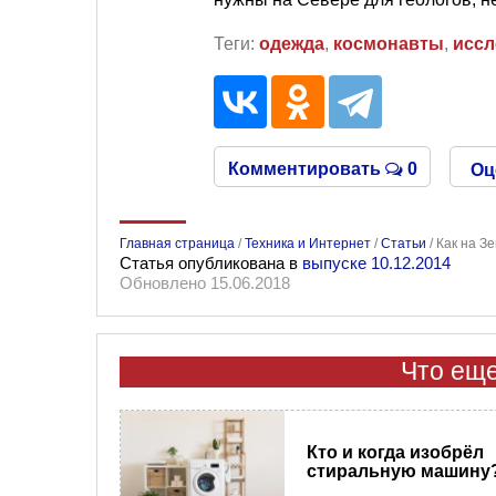
Теги:
одежда
,
космонавты
,
иссл
Комментировать
0
Оц
Главная страница
/
Техника и Интернет
/
Статьи
/
Как на З
Статья опубликована в
выпуске 10.12.2014
Обновлено 15.06.2018
Что еще
Кто и когда изобрёл
стиральную машину