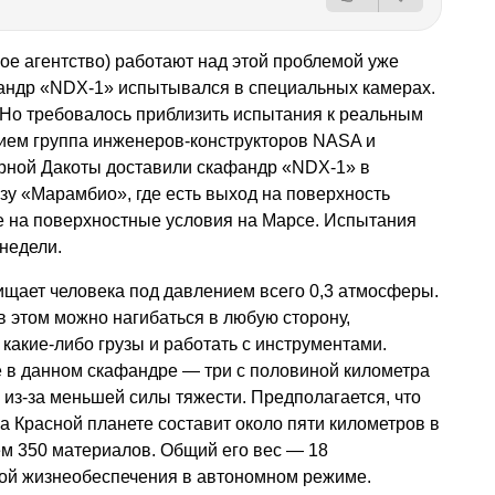
е агентство) работают над этой проблемой уже
андр «NDX-1» испытывался в специальных камерах.
 Но требовалось приблизить испытания к реальным
ием группа инженеров-конструкторов NASA и
рной Дакоты доставили скафандр «NDX-1» в
зу «Марамбио», где есть выход на поверхность
же на поверхностные условия на Марсе. Испытания
недели.
ает человека под давлением всего 0,3 атмосферы.
в этом можно нагибаться в любую сторону,
 какие-либо грузы и работать с инструментами.
 в данном скафандре — три с половиной километра
 из-за меньшей силы тяжести. Предполагается, что
а Красной планете составит около пяти километров в
ем 350 материалов. Общий его вес — 18
мой жизнеобеспечения в автономном режиме.