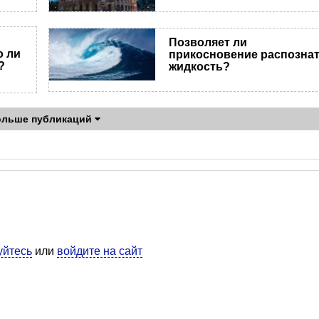
Позволяет ли
о ли
прикосновение распозна
?
жидкость?
ольше публикаций
уйтесь
или
войдите на сайт