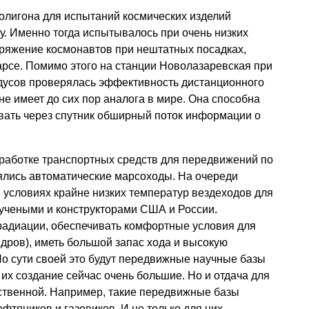
полигона для испытаний космических изделий
у. Именно тогда испытывалось при очень низких
ряжение космонавтов при нештатных посадках,
арсе. Помимо этого на станции Новолазаревская при
адусов проверялась эффективность дистанционного
не имеет до сих пор аналога в мире. Она способна
вать через спутник обширный поток информации о
работке транспортных средств для передвижений по
ялись автоматические марсоходы. На очереди
 условиях крайне низких температур вездеходов для
учеными и конструкторами США и России.
адиации, обеспечивать комфортные условия для
ндров), иметь большой запас хода и высокую
По сути своей это будут передвижные научные базы
 их создание сейчас очень большие. Но и отдача для
ственной. Например, такие передвижные базы
фтяников и газовиков. И не только для них.