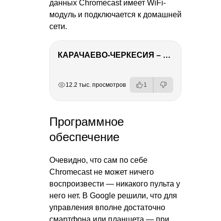
данных Chromecast имеет WiFi-
модуль и подключается к домашней
сети.
КАРАЧАЕВО-ЧЕРКЕСИЯ – ПУТЕШЕСТВИЕ НА КАВКАЗ часть 2
РЕКЛАМА
РЕКЛАМА
РЕКЛАМА
РЕКЛАМА
12.2 тыс. просмотров
1
Программное
обеспечение
Очевидно, что сам по себе
Chromecast не может ничего
воспроизвести — никакого пульта у
него нет. В Google решили, что для
управления вполне достаточно
смартфона или планшета — при