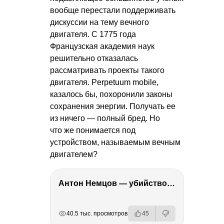
вообще перестали поддерживать
дискуссии на тему вечного
двигателя. С 1775 года
Французская академия наук
решительно отказалась
рассматривать проекты такого
двигателя. Perpetuum mobile,
казалось бы, похоронили законы
сохранения энергии. Получать ее
из ничего — полный бред. Но
что же понимается под
устройством, называемым вечным
двигателем?
Антон Немцов — убийство Бориса Немцова, переезд в Дубай, семья и политика
РЕКЛАМА
РЕКЛАМА
РЕКЛАМА
РЕКЛАМА
40.5 тыс. просмотров
45