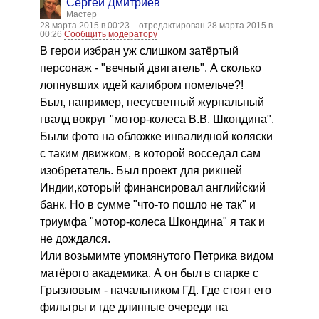
Сергей Дмитриев
Мастер
28 марта 2015 в 00:23
отредактирован 28 марта 2015 в
00:26
Сообщить модератору
В герои избран уж слишком затёртый
персонаж - "вечный двигатель". А сколько
лопнувших идей калибром помельче?!
Был, например, несусветный журнальный
гвалд вокруг "мотор-колеса В.В. Шкондина".
Были фото на обложке инвалидной коляски
с таким движком, в которой восседал сам
изобретатель. Был проект для рикшей
Индии,который финансировал английский
банк. Но в сумме "что-то пошло не так" и
триумфа "мотор-колеса Шкондина" я так и
не дождался.
Или возьмимте упомянутого Петрика видом
матёрого академика. А он был в спарке с
Грызловым - начальником ГД. Где стоят его
фильтры и где длинные очереди на