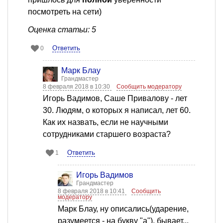
посмотреть на сети)
Оценка статьи: 5
Ответить
0
Марк Блау
Грандмастер
8 февраля 2018 в 10:30
Сообщить модератору
Игорь Вадимов, Саше Привалову - лет
30. Людям, о которых я написал, лет 60.
Как их назвать, если не научными
сотрудниками старшего возраста?
Ответить
1
Игорь Вадимов
Грандмастер
8 февраля 2018 в 10:41
Сообщить
модератору
Марк Блау, ну описались(ударение,
разумеется - на букву "а"), бывает...