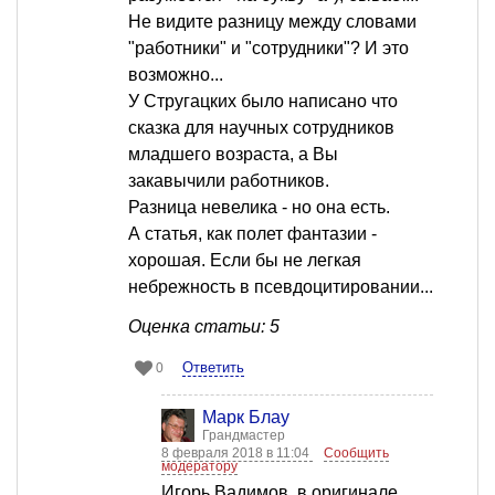
Не видите разницу между словами
"работники" и "сотрудники"? И это
возможно...
У Стругацких было написано что
сказка для научных сотрудников
младшего возраста, а Вы
закавычили работников.
Разница невелика - но она есть.
А статья, как полет фантазии -
хорошая. Если бы не легкая
небрежность в псевдоцитировании...
Оценка статьи: 5
Ответить
0
Марк Блау
Грандмастер
8 февраля 2018 в 11:04
Сообщить
модератору
Игорь Вадимов, в оригинале,