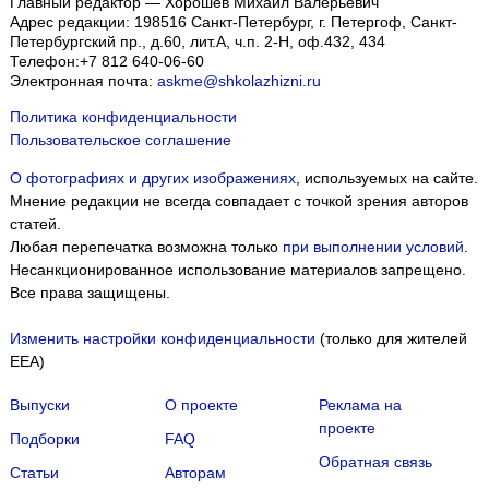
Главный редактор — Хорошев Михаил Валерьевич
Адрес редакции:
198516
Санкт-Петербург, г. Петергоф
,
Санкт-
Петербургский пр., д.60, лит.А, ч.п. 2-Н, оф.432, 434
Телефон:
+7 812 640-06-60
Электронная почта:
askme@shkolazhizni.ru
Политика конфиденциальности
Пользовательское соглашение
О фотографиях и других изображениях
, используемых на сайте.
Мнение редакции не всегда совпадает с точкой зрения авторов
статей.
Любая перепечатка возможна только
при выполнении условий
.
Несанкционированное использование материалов запрещено.
Все права защищены.
Изменить настройки конфиденциальности
(только для жителей
EEA)
Выпуски
О проекте
Реклама на
Мы собираем файлы cookie и применяем
Яндекс.Метрику
.
проекте
Подборки
FAQ
Обратная связь
Подробнее
ПРИНЯТЬ
Статьи
Авторам