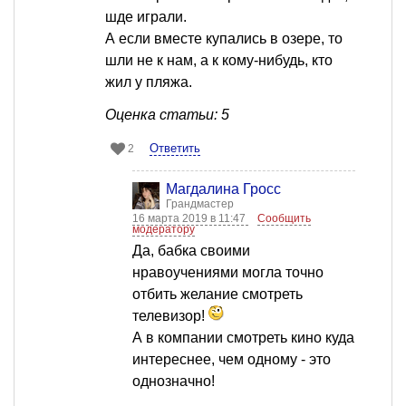
шде играли.
А если вместе купались в озере, то
шли не к нам, а к кому-нибудь, кто
жил у пляжа.
Оценка статьи: 5
Ответить
2
Магдалина Гросс
Грандмастер
16 марта 2019 в 11:47
Сообщить
модератору
Да, бабка своими
нравоучениями могла точно
отбить желание смотреть
телевизор!
А в компании смотреть кино куда
интереснее, чем одному - это
однозначно!