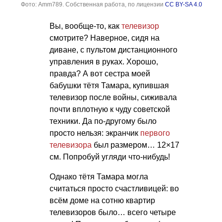
Фото: Amm789. Собственная работа, по лицензии
CC BY-SA 4.0
Вы, вообще-то, как
телевизор
смотрите? Наверное, сидя на
диване, с пультом дистанционного
управления в руках. Хорошо,
правда? А вот сестра моей
бабушки тётя Тамара, купившая
телевизор после войны, сиживала
почти вплотную к чуду советской
техники. Да по-другому было
просто нельзя: экранчик
первого
телевизора
был размером… 12×17
см. Попробуй угляди что-нибудь!
Однако тётя Тамара могла
считаться просто счастливицей: во
всём доме на сотню квартир
телевизоров было… всего четыре