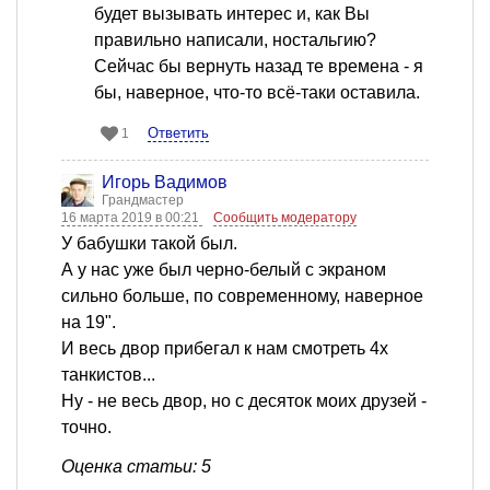
будет вызывать интерес и, как Вы
правильно написали, ностальгию?
Сейчас бы вернуть назад те времена - я
бы, наверное, что-то всё-таки оставила.
Ответить
1
Игорь Вадимов
Грандмастер
16 марта 2019 в 00:21
Сообщить модератору
У бабушки такой был.
А у нас уже был черно-белый с экраном
сильно больше, по современному, наверное
на 19".
И весь двор прибегал к нам смотреть 4х
танкистов...
Ну - не весь двор, но с десяток моих друзей -
точно.
Оценка статьи: 5