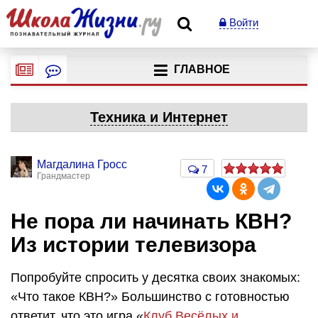
Войти
ГЛАВНОЕ
Техника и Интернет
Магдалина Гросс
7
Грандмастер
Не пора ли начинать КВН?
Из истории телевизора
Попробуйте спросить у десятка своих знакомых:
«Что такое КВН?» Большинство с готовностью
ответит, что это игра «
Клуб Весёлых и