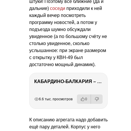
штуки! Поэтому все ближние (да и
дальние)
соседи
приходили к ней
каждый вечер посмотреть
программу новостей, а потом у
подъезда шумно обсуждали
увиденное (а по большому счёту не
столько увиденное, сколько
услышанное: при экране размером
с открытку у КВН-49 был
достаточно мощный динамик).
КАБАРДИНО-БАЛКАРИЯ – ПУТЕШЕСТВИЕ НА КАВКАЗ часть 3
РЕКЛАМА
РЕКЛАМА
РЕКЛАМА
6.6 тыс. просмотров
0
К описанию агрегата надо добавить
ещё пару деталей. Корпус у него