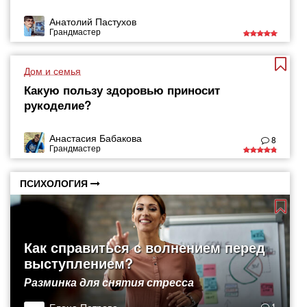
Анатолий Пастухов
Грандмастер
Дом и семья
Какую пользу здоровью приносит
рукоделие?
Анастасия Бабакова
8
Грандмастер
ПСИХОЛОГИЯ
Как справиться с волнением перед
выступлением?
Разминка для снятия стресса
1