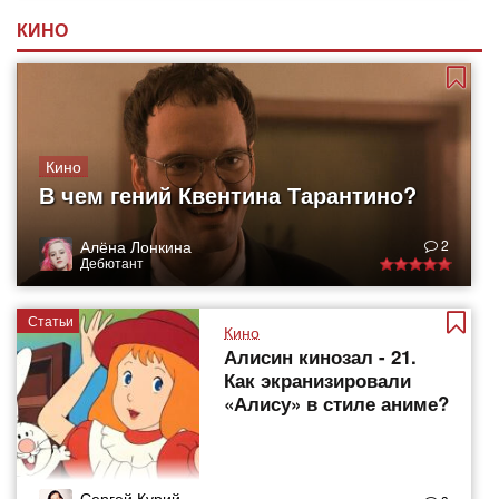
КИНО
Кино
В чем гений Квентина Тарантино?
Алёна Лонкина
2
Дебютант
Статьи
Кино
Алисин кинозал - 21.
Как экранизировали
«Алису» в стиле аниме?
Сергей Курий