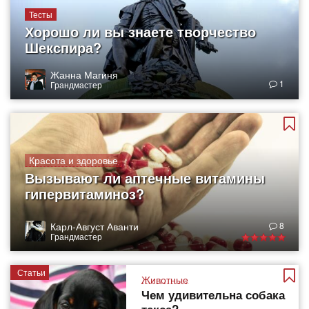
Тесты
Хорошо ли вы знаете творчество
Шекспира?
Жанна Магиня
1
Грандмастер
Красота и здоровье
Вызывают ли аптечные витамины
гипервитаминоз?
Карл-Август Аванти
8
Грандмастер
Статьи
Животные
Чем удивительна собака