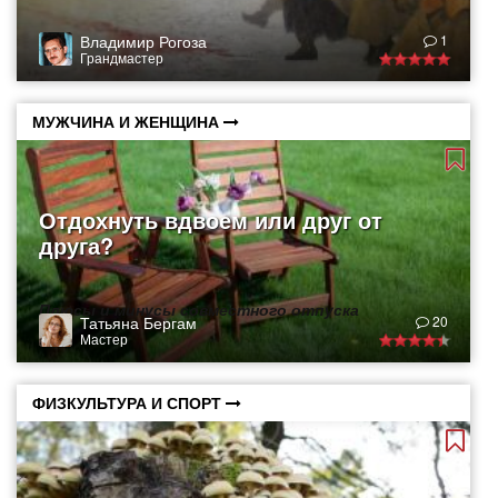
Владимир Рогоза
1
Грандмастер
МУЖЧИНА И ЖЕНЩИНА
Отдохнуть вдвоем или друг от
друга?
Плюсы и минусы совместного отпуска
Татьяна Бергам
20
Мастер
ФИЗКУЛЬТУРА И СПОРТ