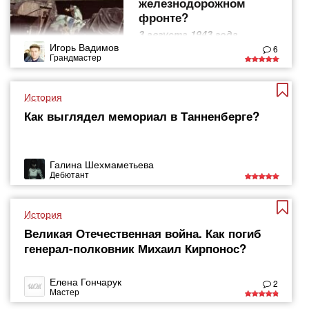
железнодорожном
фронте?
3 августа 1943 года
началась операция
Игорь Вадимов
6
"Рельсовая война"
Грандмастер
История
Как выглядел мемориал в Танненберге?
Галина Шехмаметьева
Дебютант
История
Великая Отечественная война. Как погиб
генерал-полковник Михаил Кирпонос?
Елена Гончарук
2
Мастер