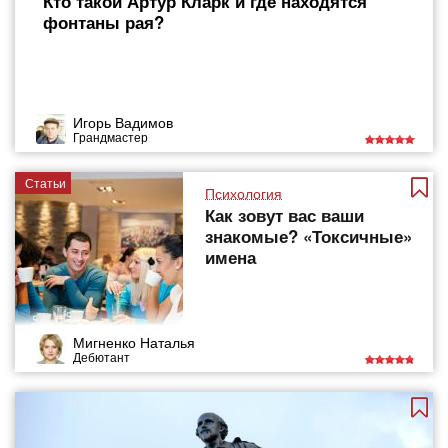
Кто такой Артур Кларк и где находятся
фонтаны рая?
Игорь Вадимов
Грандмастер
Статьи
Психология
Как зовут вас ваши
знакомые? «Токсичные»
имена
Мигненко Наталья
Дебютант