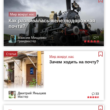
Мир вокруг нас
Как развивалась железнодорожная
почта?
Максим Мищенко
1
Грандмастер
Статьи
Мир вокруг нас
Зачем ходить на почту?
Дмитрий Янышев
33
Мастер