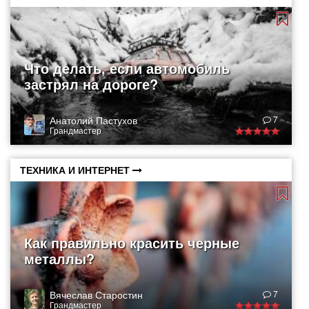
Что делать, если автомобиль
застрял на дороге?
Анатолий Пастухов
7
Грандмастер
ТЕХНИКА И ИНТЕРНЕТ
Как правильно красить черные
металлы?
Вячеслав Старостин
7
Грандмастер