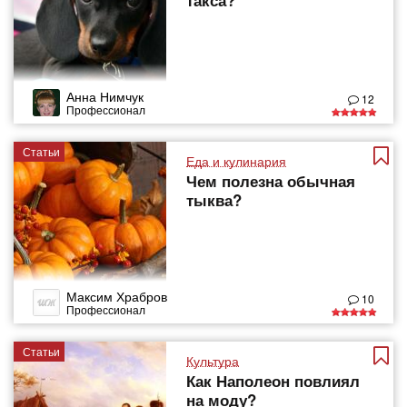
такса?
Анна Нимчук
12
Профессионал
Статьи
Еда и кулинария
Чем полезна обычная
тыква?
Максим Храбров
10
Профессионал
Статьи
Культура
Как Наполеон повлиял
на моду?