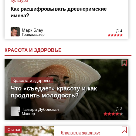
Культура
Как расшифровывать древнеримские
имена?
Марк Блау
4
Грандмастер
КРАСОТА И ЗДОРОВЬЕ
Красота и здоровье
Что «съедает» красоту и как
продлить молодость?
Тамара Дубовская
3
Мастер
Статьи
Красота и здоровье