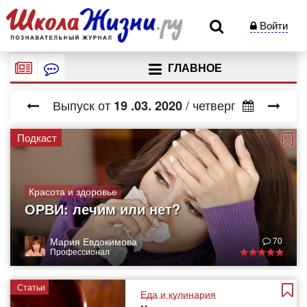
Войти
ГЛАВНОЕ
Выпуск от
/ четверг
19
.03.
2020
Подкаст
Красота и здоровье
ОРВИ: лечим или нет?
Мария Евдокимова
70
Профессионал
Статьи
Еда и кулинария