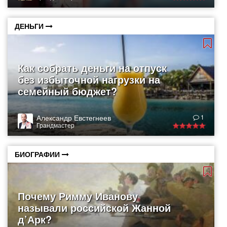
ДЕНЬГИ
Как собрать деньги на отпуск
без избыточной нагрузки на
семейный бюджет?
Александр Евстегнеев
1
Грандмастер
БИОГРАФИИ
Почему Римму Иванову
называли российской Жанной
д’Арк?