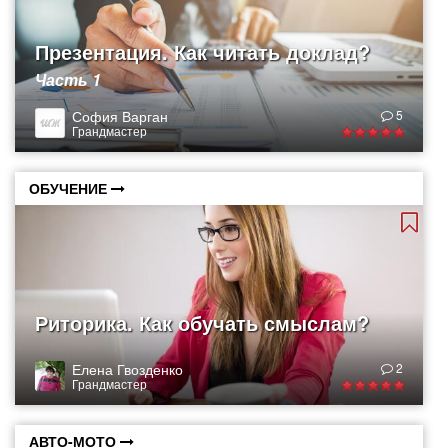
Презентация. Как читать доклад?
Часть 1
София Варган
5
Грандмастер
ОБУЧЕНИЕ
Риторика. Как обучать смыслам?
Елена Гвозденко
2
Грандмастер
АВТО-МОТО