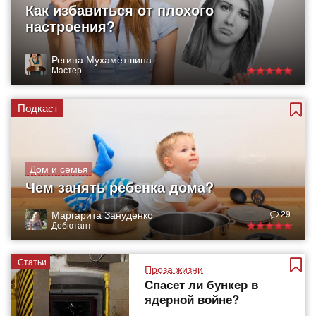
Как избавиться от плохого
настроения?
Регина Мухаметшина
Мастер
Подкаст
Дом и семья
Чем занять ребенка дома?
Маргарита Зануденко
29
Дебютант
Статьи
Проза жизни
Спасет ли бункер в
ядерной войне?