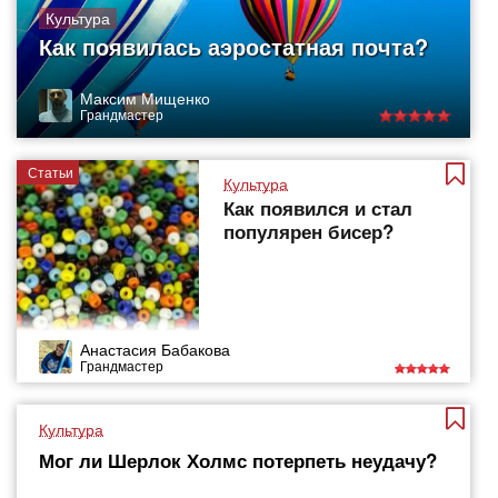
Культура
Как появилась аэростатная почта?
Максим Мищенко
Грандмастер
Статьи
Культура
Как появился и стал
популярен бисер?
Анастасия Бабакова
Грандмастер
Культура
Мог ли Шерлок Холмс потерпеть неудачу?