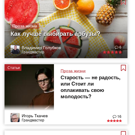
Проза жизни
Как лучше выбирать арбузы?
Владимир Голубков
6
Грандмастер
Статьи
Проза жизни
Старость — не радость,
или Cтоит ли
оплакивать свою
молодость?
Игорь Ткачев
16
Грандмастер