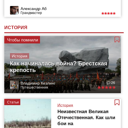
Александр Аб
Грандмастер
ИСТОРИЯ
Чтобы помнили
История
Как начиналась война? Брестская
крепость
Владимир Кезлинг
26
Путешественник
Статьи
История
Неизвестная Великая
Отечественная. Как шли
бои на