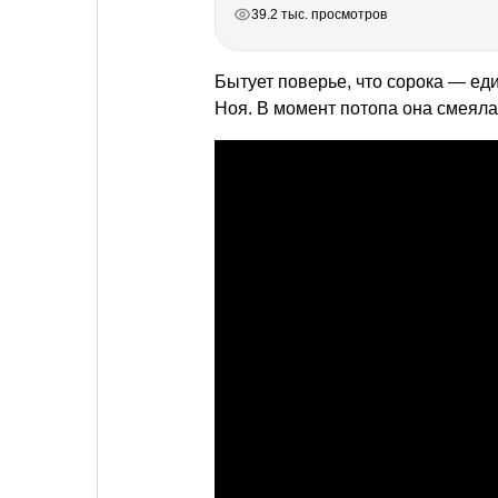
РЕКЛАМА
РЕКЛАМА
РЕКЛАМА
РЕКЛАМА
39.2 тыс. просмотров
Бытует поверье, что сорока — еди
Ноя. В момент потопа она смеял