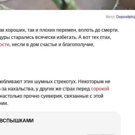
Фото:
Depositpho
к хороших, так и плохих перемен, вплоть до смерти.
ры старались всячески избегать. А вот тех птах,
ости
, несли в дом счастье и благополучие,
юбливают этих шумных стрекотух. Некоторым не
-за нахальства, у других же страх перед
сорокой
 настолько прочно суеверия, связанные с этой
нии.
О ВСПЫШКАМИ