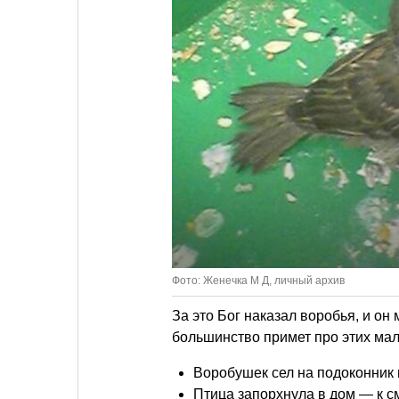
Фото:
Женечка М Д
, личный архив
За это Бог наказал воробья, и он
большинство примет про этих ма
Воробушек сел на подоконник 
Птица запорхнула в дом — к см