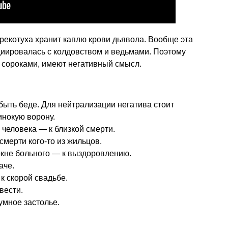
трекотуха хранит каплю крови дьявола. Вообще эта
циировалась с колдовством и ведьмами. Поэтому
с сороками, имеют негативный смысл.
быть беде. Для нейтрализации негатива стоит
инокую ворону.
 человека — к близкой смерти.
смерти кого-то из жильцов.
окне больного — к выздоровлению.
аче.
к скорой свадьбе.
вести.
умное застолье.