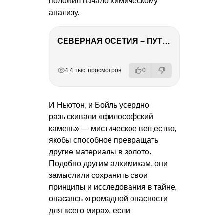
положил начало химическому
анализу.
СЕВЕРНАЯ ОСЕТИЯ – ПУТЕШЕСТВИЕ НА КАВКАЗ часть 4
РЕКЛАМА
РЕКЛАМА
РЕКЛАМА
РЕКЛАМА
РЕКЛАМА
4.4 тыс. просмотров
0
И Ньютон, и Бойль усердно
разыскивали «философский
камень» — мистическое вещество,
якобы способное превращать
другие материалы в золото.
Подобно другим алхимикам, они
замыслили сохранить свои
принципы и исследования в тайне,
опасаясь «громадной опасности
для всего мира», если