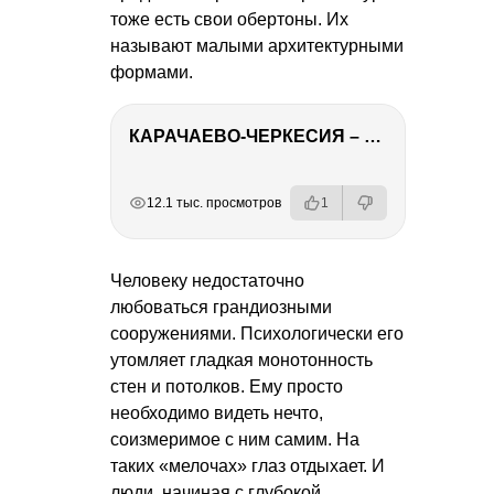
тоже есть свои обертоны. Их
называют малыми архитектурными
формами.
КАРАЧАЕВО-ЧЕРКЕСИЯ – ПУТЕШЕСТВИЕ НА КАВКАЗ часть 2
РЕКЛАМА
РЕКЛАМА
РЕКЛАМА
РЕКЛАМА
РЕКЛАМА
12.1 тыс. просмотров
1
Человеку недостаточно
любоваться грандиозными
сооружениями. Психологически его
утомляет гладкая монотонность
стен и потолков. Ему просто
необходимо видеть нечто,
соизмеримое с ним самим. На
таких «мелочах» глаз отдыхает. И
люди, начиная с глубокой