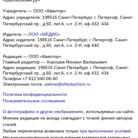
«ШколаЖизни.ру»
Учредитель — ООО «Квантор»
Адрес учредителя: 198516 Санкт-Петербург, г. Петергоф, Санкт-
Петербургский пр., д.60, лит.А, ч.п. 2-Н, оф.432, 434
Издатель —
ООО «МЕДИО»
Адрес издателя: 198516 Санкт-Петербург, г. Петергоф, Санкт-
Петербургский пр., д.60, лит.А, ч.п. 2-Н, оф.440
Редакция — ООО «Квантор»
Главный редактор — Хорошев Михаил Валерьевич
Адрес редакции:
198516
Санкт-Петербург, г. Петергоф
,
Санкт-
Петербургский пр., д.60, лит.А, ч.п. 2-Н, оф.432, 434
Телефон:
+7 812 640-06-60
Электронная почта:
askme@shkolazhizni.ru
Политика конфиденциальности
Пользовательское соглашение
О фотографиях и других изображениях
, используемых на сайте.
Мнение редакции не всегда совпадает с точкой зрения авторов
статей.
Любая перепечатка возможна только
при выполнении условий
.
Несанкционированное использование материалов запрещено.