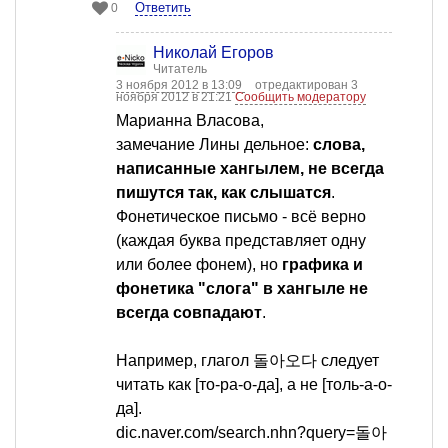
Ответить
0
Николай Егоров
Читатель
3 ноября 2012 в 13:09
отредактирован 3
ноября 2012 в 21:21
Сообщить модератору
Марианна Власова,
замечание Лины дельное:
слова,
написанные хангылем, не всегда
пишутся так, как слышатся
.
Фонетическое письмо - всё верно
(каждая буква представляет одну
или более фонем), но
графика и
фонетика "слога" в хангыле не
всегда совпадают
.
Например, глагол 돌아오다 следует
читать как [то-ра-о-да], а не [толь-а-о-
да].
dic.naver.com/search.nhn?query=돌아