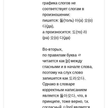
графика слогов не
соответствует слогам в
произношении:
пишется: 돌(толь) 아(а) 오(о)
다(да),
а произносится: 도(то) 라
(ра) 오(о) 다(да)
Во-вторых,
по правилам буква ㄹ
читается как [р] между
гласными и в начале слова,
поэтому на слух слово
запишется как 도라오다.
Однако в словаре
корректным написанием
является 돌아오다, что, в
принципе, тоже верно, т.к.
согласный ㅇ[ng] является