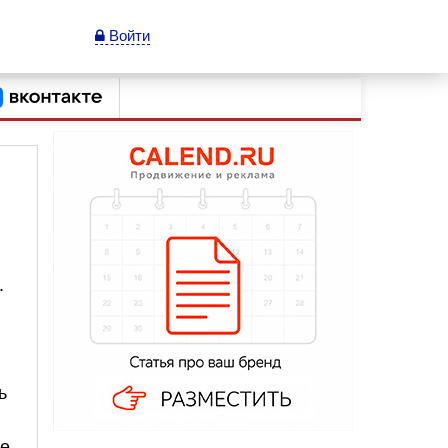
Войти
.
ь
те