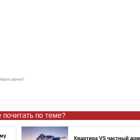
ыбрать ванну?
 почитать по теме?
ему
Квартира VS частный дом