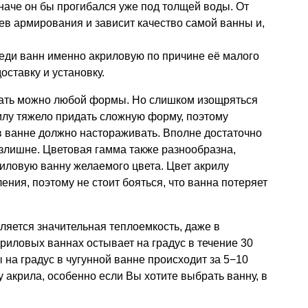
иначе он бы прогибался уже под толщей воды. От
оев армирования и зависит качество самой ванны и,
еди ванн именно акриловую по причине её малого
оставку и установку.
рать можно любой формы. Но слишком изощряться
рилу тяжело придать сложную форму, поэтому
в ванне должно настораживать. Вполне достаточно
излишне. Цветовая гамма также разнообразна,
иловую ванну желаемого цвета. Цвет акрилу
ения, поэтому не стоит бояться, что ванна потеряет
яется значительная теплоемкость, даже в
криловых ваннах остывает на градус в течение 30
 на градус в чугунной ванне происходит за 5−10
у акрила, особенно если Вы хотите выбрать ванну, в