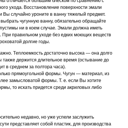
ны отличается большим блеском по сравнению с
ного ухода. Восстановление поверхности эмали
 Вы случайно уроните в ванну тяжелый предмет.
ы выбрать чугунную ванну, обязательно обращайте
пустимы ни в коем случае. Эмали должна иметь
в. При правильном уходе без едких моющих веществ
роховатой долгие годы.
ажно. Теплоемкость достаточно высока — она долго
ы также держится длительное время (остывание до
т в среднем за полтора часа).
олько прямоугольной формы. Чугун — материал, из
более замысловатой формы.
Т. е.
если Вы хотите
ормы, то искать придется среди акриловых либо
ительно недавно, но уже успели заслужить
сути представляет собой пластик, для производства