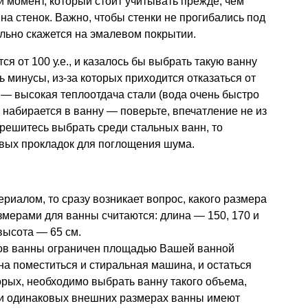
й момент, который стоит учитывать прежде, чем
а стенок. Важно, чтобы стенки не прогибались под
льно скажется на эмалевом покрытии.
я от 100 у.е., и казалось бы выбрать такую ванну
 минусы, из-за которых приходится отказаться от
 — высокая теплоотдача стали (вода очень быстро
а набирается в ванну — поверьте, впечатление не из
 решитесь выбрать среди стальных ванн, то
овых прокладок для поглощения шума.
риалом, то сразу возникает вопрос, какого размера
мерами для ванны считаются: длина — 150, 170 и
 высота — 65 см.
ров ванны ограничен площадью Вашей ванной
а поместиться и стиральная машина, и остаться
орых, необходимо выбрать ванну такого объема,
ри одинаковых внешних размерах ванны имеют