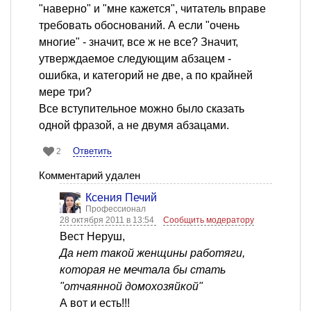
"наверно" и "мне кажется", читатель вправе
требовать обоснований. А если "очень
многие" - значит, все ж не все? Значит,
утверждаемое следующим абзацем -
ошибка, и категорий не две, а по крайней
мере три?
Все вступительное можно было сказать
одной фразой, а не двумя абзацами.
Ответить
2
Комментарий удален
Ксения Печий
Профессионал
28 октября 2011 в 13:54
Сообщить модератору
Вест Неруш,
Да нет такой женщины работяги,
которая не мечтала бы стать
"отчаянной домохозяйкой"
А вот и есть!!!