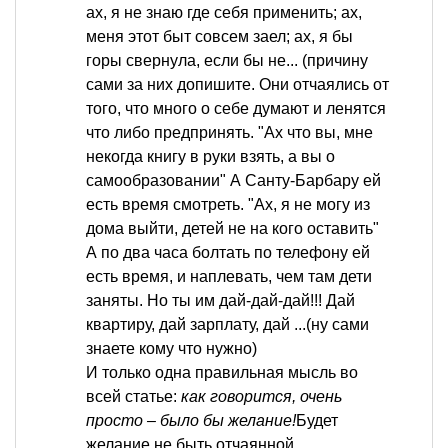
ах, я не знаю где себя применить; ах,
меня этот быт совсем заел; ах, я бы
горы свернула, если бы не... (причину
сами за них допишите. Они отчаялись от
того, что много о себе думают и ленятся
что либо предпринять. "Ах что вы, мне
некогда книгу в руки взять, а вы о
самообразовании" А Санту-Барбару ей
есть время смотреть. "Ах, я не могу из
дома выйти, детей не на кого оставить"
А по два часа болтать по телефону ей
есть время, и наплевать, чем там дети
заняты. Но ты им дай-дай-дай!!! Дай
квартиру, дай зарплату, дай ...(ну сами
знаете кому что нужно)
И только одна правильная мысль во
всей статье:
как говорится, очень
просто – было бы желание!
Будет
желание не быть отчаянной