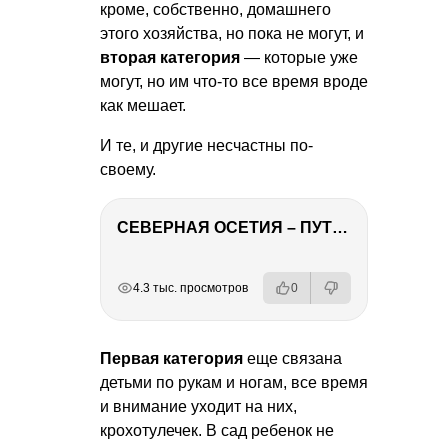
кроме, собственно, домашнего
этого хозяйства, но пока не могут, и
вторая категория
— которые уже
могут, но им что-то все время вроде
как мешает.
И те, и другие несчастны по-
своему.
СЕВЕРНАЯ ОСЕТИЯ – ПУТЕШЕСТВИЕ НА КАВКАЗ часть 4
РЕКЛАМА
РЕКЛАМА
РЕКЛАМА
РЕКЛАМА
4.3 тыс. просмотров
0
Первая категория
еще связана
детьми по рукам и ногам, все время
и внимание уходит на них,
крохотулечек. В сад ребенок не