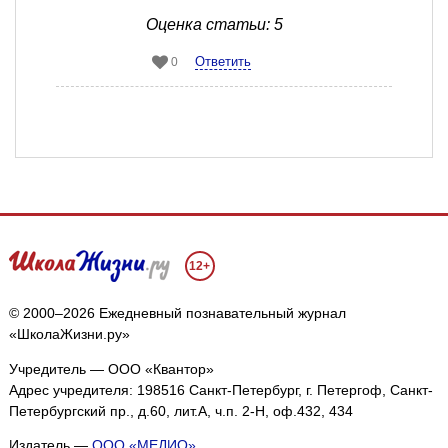
Оценка статьи: 5
Ответить
0
12+
© 2000–2026 Ежедневный познавательный журнал
«ШколаЖизни.ру»
Учредитель — ООО «Квантор»
Мы собираем файлы cookie и применяем
Яндекс.Метрику
.
Адрес учредителя: 198516 Санкт-Петербург, г. Петергоф, Санкт-
Петербургский пр., д.60, лит.А, ч.п. 2-Н, оф.432, 434
Подробнее
ПРИНЯТЬ
Издатель —
ООО «МЕДИО»