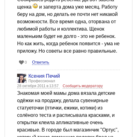
щенка
и заперта дома уже месяц. Работу
беру на дом, но делать ее почти нет никакой
возможности. Все время одна, оторвана от
любимой работы и коллектива. Щенок
маленьким будет не долго - это не ребенок.
Но как жить, когда ребенок появится - ума не
приложу. Но советы все равно правильные.
Ответить
0
Ксения Печий
Профессионал
28 октября 2011 в 13:57
Сообщить модератору
Знакомая моей мамы дома вязала детские
одёжки на продажу, делала сувенирные
статуеточки (птички, ежики, котики) из
солёного теста и расписывала красками, и
открытки клеила апликативные очень
красивые. В городе был магазинчик "Ортус",