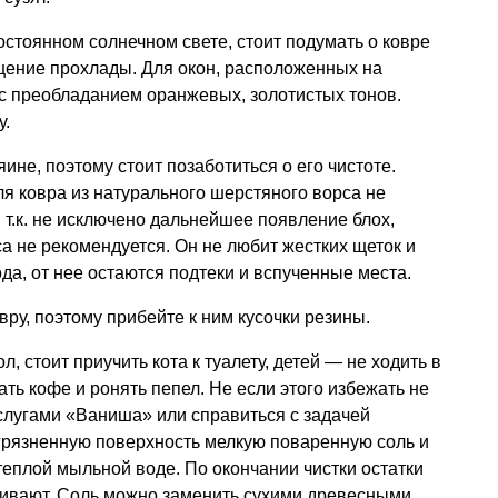
остоянном солнечном свете, стоит подумать о ковре
щение прохлады. Для окон, расположенных на
с преобладанием оранжевых, золотистых тонов.
у.
яине, поэтому стоит позаботиться о его чистоте.
я ковра из натурального шерстяного ворса не
 т.к. не исключено дальнейшее появление блох,
а не рекомендуется. Он не любит жестких щеток и
да, от нее остаются подтеки и вспученные места.
ру, поэтому прибейте к ним кусочки резины.
, стоит приучить кота к туалету, детей — не ходить в
ть кофе и ронять пепел. Не если этого избежать не
услугами «Ваниша» или справиться с задачей
грязненную поверхность мелкую поваренную соль и
теплой мыльной воде. По окончании чистки остатки
ивают. Соль можно заменить сухими древесными