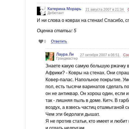
Катерина Морарь
21 августа 2007 в 21:34
Дебютант
И ни слова о коврах на стенах! Спасибо, сп
Оценка статьи: 5
Ответить
0
Лаура Ли
27 октября 2007 в 06:51
Со
Грандмастер
Знаете какую самую большую ржачку 
Африки? - Ковры на стенах. Они спраш
Ковер-палас. Напольное покрытие. Умес
пол, есть тысячи варинатов сделать п
он не антиквар. Он хорош один, если и
так - лишняя пыль в доме. Китч. В га
воздух, а взвесь частиц отшмыганой с
Чем эти бедолаги дышат.
Я не против статьи, кто имеет и любит
и отдать недругам.