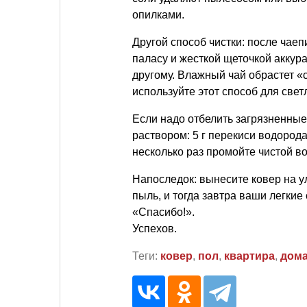
опилками.
Другой способ чистки: после чае
паласу и жесткой щеточкой аккура
другому. Влажный чай обрастет «с
используйте этот способ для свет
Если надо отбелить загрязненные
раствором: 5 г перекиси водорода
несколько раз промойте чистой в
Напоследок: вынесите ковер на у
пыль, и тогда завтра ваши легкие
«Спасибо!».
Успехов.
Теги:
ковер
,
пол
,
квартира
,
дом