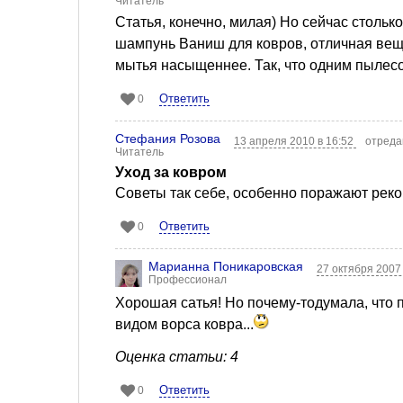
Читатель
Статья, конечно, милая) Но сейчас столько
шампунь Ваниш для ковров, отличная вещь,
мытья насыщеннее. Так, что одним пылесо
Ответить
0
Стефания Розова
13 апреля 2010 в 16:52
отреда
Читатель
Уход за ковром
Советы так себе, особенно поражают реко
Ответить
0
Марианна Поникаровская
27 октября 2007
Профессионал
Хорошая сатья! Но почему-тодумала, что 
видом ворса ковра...
Оценка статьи: 4
Ответить
0