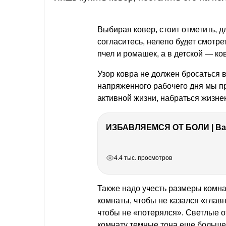
Выбирая ковер, стоит отметить, д
согласитесь, нелепо будет смотре
пчел и ромашек, а в детской — к
Узор ковра не должен бросаться в 
напряженного рабочего дня мы пр
активной жизни, набраться жизнен
ИЗБАВЛЯЕМСЯ ОТ БОЛИ | Важ
РЕКЛАМА
РЕКЛАМА
РЕКЛАМА
РЕКЛАМА
4.4 тыс. просмотров
Также надо учесть размеры комна
комнаты, чтобы не казался «глав
чтобы не «потерялся». Светлые 
комнату темные тона еще больше 