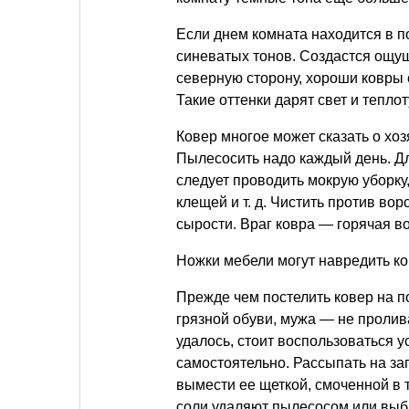
Если днем комната находится в п
синеватых тонов. Создастся ощу
северную сторону, хороши ковры 
Такие оттенки дарят свет и теплот
Ковер многое может сказать о хоз
Пылесосить надо каждый день. Дл
следует проводить мокрую уборку,
клещей
и т. д.
Чистить против ворс
сырости. Враг ковра — горячая во
Ножки мебели могут навредить ков
Прежде чем постелить ковер на пол
грязной обуви, мужа — не пролива
удалось, стоит воспользоваться 
самостоятельно. Рассыпать на за
вымести ее щеткой, смоченной в 
соли удаляют пылесосом или выб