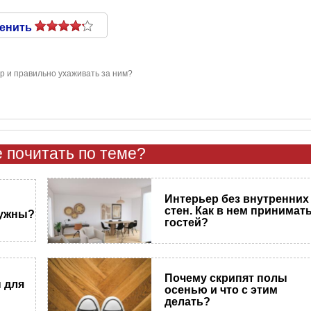
енить
ер и правильно ухаживать за ним?
 почитать по теме?
Интерьер без внутренних
стен. Как в нем принимат
нужны?
гостей?
Почему скрипят полы
 для
осенью и что с этим
делать?