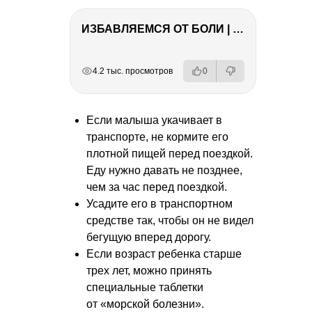
ИЗБАВЛЯЕМСЯ ОТ БОЛИ | Важность режима и питания
РЕКЛАМА
РЕКЛАМА
РЕКЛАМА
РЕКЛАМА
4.2 тыс. просмотров
0
Если малыша укачивает в
транспорте, не кормите его
плотной пищей перед поездкой.
Еду нужно давать не позднее,
чем за час перед поездкой.
Усадите его в транспортном
средстве так, чтобы он не видел
бегущую вперед дорогу.
Если возраст ребенка старше
трех лет, можно принять
специальные таблетки
от «морской болезни».