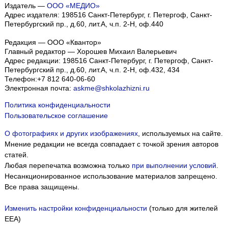
Издатель —
ООО «МЕДИО»
Адрес издателя: 198516 Санкт-Петербург, г. Петергоф, Санкт-
Петербургский пр., д.60, лит.А, ч.п. 2-Н, оф.440
Редакция — ООО «Квантор»
Главный редактор — Хорошев Михаил Валерьевич
Адрес редакции:
198516
Санкт-Петербург, г. Петергоф
,
Санкт-
Петербургский пр., д.60, лит.А, ч.п. 2-Н, оф.432, 434
Телефон:
+7 812 640-06-60
Электронная почта:
askme@shkolazhizni.ru
Политика конфиденциальности
Пользовательское соглашение
О фотографиях и других изображениях
, используемых на сайте.
Мнение редакции не всегда совпадает с точкой зрения авторов
статей.
Любая перепечатка возможна только
при выполнении условий
.
Несанкционированное использование материалов запрещено.
Все права защищены.
Изменить настройки конфиденциальности
(только для жителей
EEA)