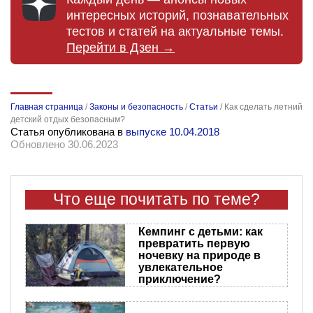
интересных историй, познавательных
тестов и статей на актуальные темы.
Перейти в Дзен →
Главная страница
/
Законы и безопасность
/
Статьи
/
Как сделать летний
детский отдых безопасным?
Статья опубликована в
выпуске 10.04.2018
Обновлено 30.06.2023
Что еще почитать по теме?
Кемпинг с детьми: как
превратить первую
ночевку на природе в
увлекательное
приключение?