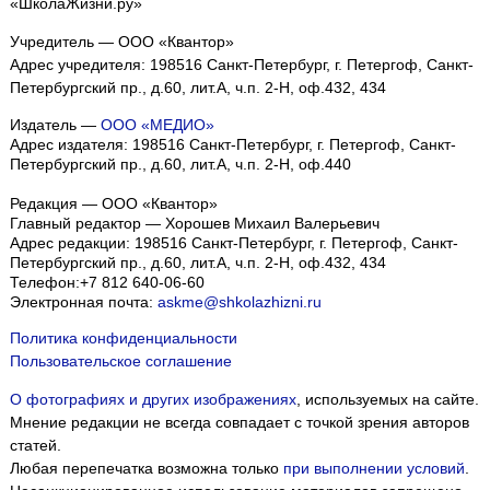
«ШколаЖизни.ру»
Учредитель — ООО «Квантор»
Адрес учредителя: 198516 Санкт-Петербург, г. Петергоф, Санкт-
Петербургский пр., д.60, лит.А, ч.п. 2-Н, оф.432, 434
Издатель —
ООО «МЕДИО»
Адрес издателя: 198516 Санкт-Петербург, г. Петергоф, Санкт-
Петербургский пр., д.60, лит.А, ч.п. 2-Н, оф.440
Редакция — ООО «Квантор»
Главный редактор — Хорошев Михаил Валерьевич
Адрес редакции:
198516
Санкт-Петербург, г. Петергоф
,
Санкт-
Петербургский пр., д.60, лит.А, ч.п. 2-Н, оф.432, 434
Телефон:
+7 812 640-06-60
Электронная почта:
askme@shkolazhizni.ru
Политика конфиденциальности
Пользовательское соглашение
О фотографиях и других изображениях
, используемых на сайте.
Мнение редакции не всегда совпадает с точкой зрения авторов
статей.
Любая перепечатка возможна только
при выполнении условий
.