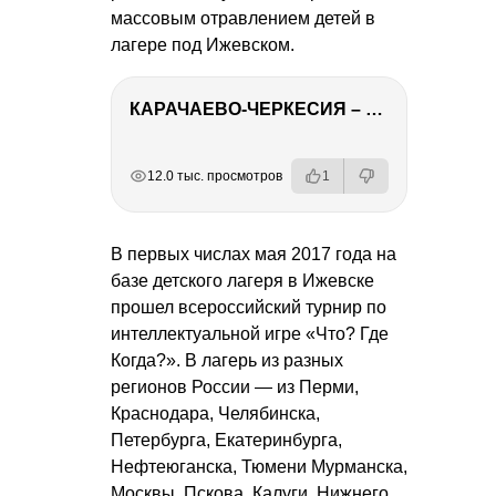
массовым отравлением детей в
лагере под Ижевском.
КАРАЧАЕВО-ЧЕРКЕСИЯ – ПУТЕШЕСТВИЕ НА КАВКАЗ часть 2
РЕКЛАМА
РЕКЛАМА
РЕКЛАМА
12.0 тыс. просмотров
1
В первых числах мая 2017 года на
базе детского лагеря в Ижевске
прошел всероссийский турнир по
интеллектуальной игре «Что? Где
Когда?». В лагерь из разных
регионов России — из Перми,
Краснодара, Челябинска,
Петербурга, Екатеринбурга,
Нефтеюганска, Тюмени Мурманска,
Москвы, Пскова, Калуги, Нижнего