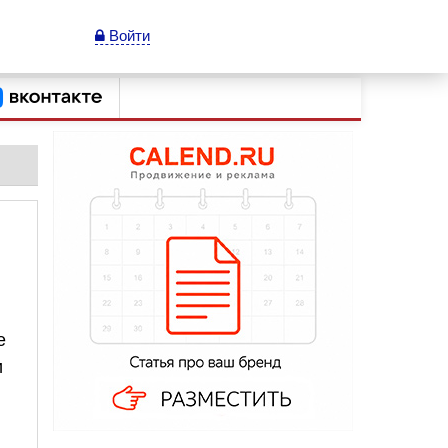
Войти
е
и