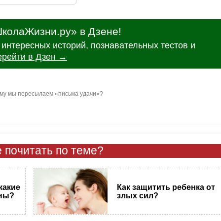
колаЖизни.ру» в Дзене!
интересных историй, познавательных тестов и
ерейти в Дзен →
му мы пересылаем «письма удачи»?
 почитать по теме?
какие
Как защитить ребенка от
тны?
злых сил?