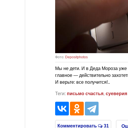
Фото:
Depositphotos
Мы не дети. И в Деда Мороза уже
главное — действительно захотеть
И верьте: все получится!..
Теги:
письмо счастья
,
суеверия
Комментировать
31
Оц