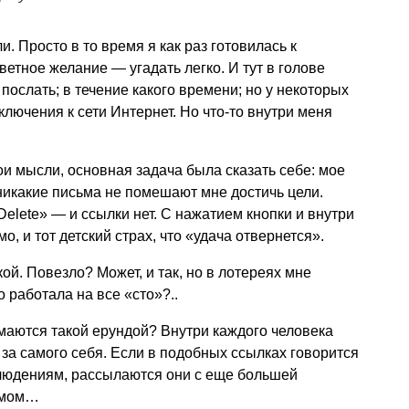
. Просто в то время я как раз готовилась к
етное желание — угадать легко. И тут в голове
послать; в течение какого времени; но у некоторых
лючения к сети Интернет. Но что-то внутри меня
ои мысли, основная задача была сказать себе: мое
 никакие письма не помешают мне достичь цели.
lete» — и ссылки нет. С нажатием кнопки и внутри
мо, и тот детский страх, что «удача отвернется».
ой. Повезло? Может, и так, но в лотереях мне
о работала на все «сто»?..
аются такой ерундой? Внутри каждого человека
 за самого себя. Если в подобных ссылках говорится
блюдениям, рассылаются они с еще большей
самом…