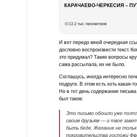
КАРАЧАЕВО-ЧЕРКЕСИЯ – ПУ
РЕКЛАМА
РЕКЛАМА
РЕКЛАМА
РЕКЛАМА
12.2 тыс. просмотров
И вот передо мной очередная ссыл
дословно воспроизвести текст. Ком
это придумал? Такие вопросы крут
сама рассылала, их не было.
Соглашусь, иногда интересно почи
подруге. В этом есть хоть какая-
Но в тот день содержание письма
был таков:
Это письмо обошло уже полпл
своим друзьям — и твое заве
быть беде. Желание не только
покровительства госпожи Ф
о