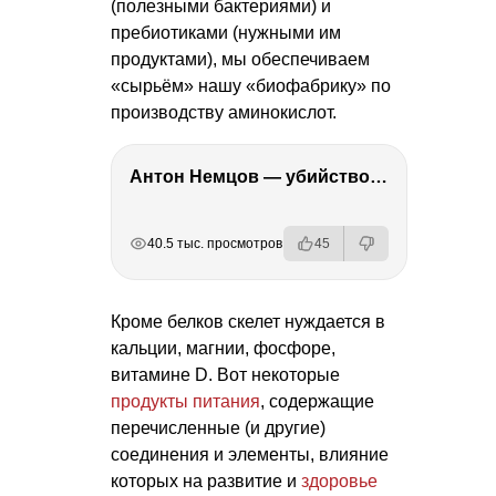
(полезными бактериями) и
пребиотиками (нужными им
продуктами), мы обеспечиваем
«сырьём» нашу «биофабрику» по
производству аминокислот.
Антон Немцов — убийство Бориса Немцова, переезд в Дубай, семья и политика
РЕКЛАМА
РЕКЛАМА
РЕКЛАМА
РЕКЛАМА
40.5 тыс. просмотров
45
Кроме белков скелет нуждается в
кальции, магнии, фосфоре,
витамине D. Вот некоторые
продукты питания
, содержащие
перечисленные (и другие)
соединения и элементы, влияние
которых на развитие и
здоровье