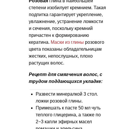
Розовая
глина в наибольшей
степени изобилует кремнием. Такая
подпитка гарантирует укрепление,
увлажнение, устранение ломкости
и сечения, поскольку кремний
причастен к формированию
кератина.
Маски из глины
розового
цвета показаны обладательницам
жестких, непослушных, плохо
растущих волос.
Рецепт для смягчения волос, с
трудом поддающихся укладке:
Развести минералкой 3 стол.
ложки розовой глины.
Примешать к пасте 50 мл чуть
теплого глицерина, а также по
2−3 капли эфирных масел
ромашки и апельсина.