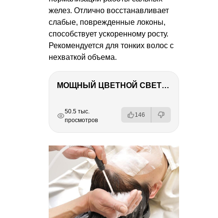
желез. Отлично восстанавливает
слабые, поврежденные локоны,
способствует ускоренному росту.
Рекомендуется для тонких волос с
нехваткой объема.
МОЩНЫЙ ЦВЕТНОЙ СВЕТ – NANLITE FC-500C
РЕКЛАМА
РЕКЛАМА
РЕКЛАМА
РЕКЛАМА
50.5 тыс.
146
просмотров