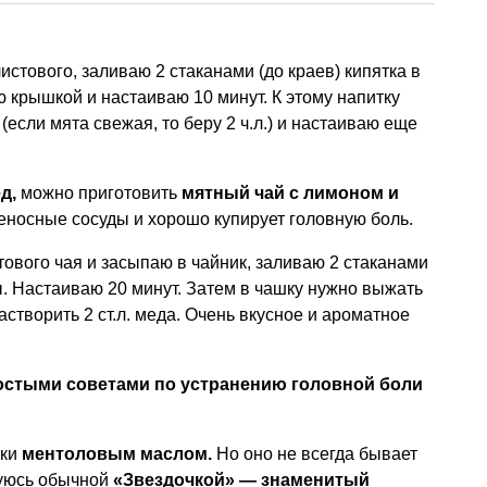
листового, заливаю 2 стаканами (до краев) кипятка в
 крышкой и настаиваю 10 минут. К этому напитку
(если мята свежая, то беру 2 ч.л.) и настаиваю еще
д,
можно приготовить
мятный чай с лимоном и
еносные сосуды и хорошо купирует головную боль.
стового чая и засыпаю в чайник, заливаю 2 стаканами
ы. Настаиваю 20 минут. Затем в чашку нужно выжать
астворить 2 ст.л. меда. Очень вкусное и ароматное
стыми советами по устранению головной боли
ски
ментоловым маслом.
Но оно не всегда бывает
зуюсь обычной
«Звездочкой» — знаменитый