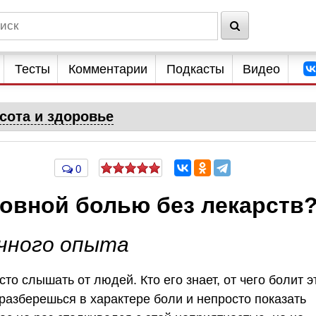
Тесты
Комментарии
Подкасты
Видео
сота и здоровье
0
ловной болью без лекарств
чного опыта
то слышать от людей. Кто его знает, от чего болит э
 разберешься в характере боли и непросто показать