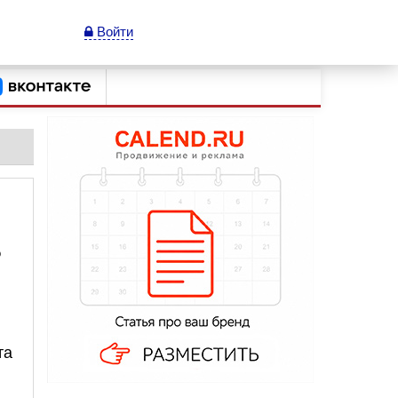
Войти
?
та