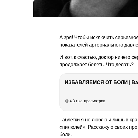
А зря! Чтобы исключить серьезн
показателей артериального давл
И вот, к счастью, доктор ничего 
продолжает болеть. Что делать?
ИЗБАВЛЯЕМСЯ ОТ БОЛИ | Важ
РЕКЛАМА
РЕКЛАМА
РЕКЛАМА
4.3 тыс. просмотров
Таблетки я не люблю и лишь в к
«пилюлей». Расскажу о своих пр
боли.