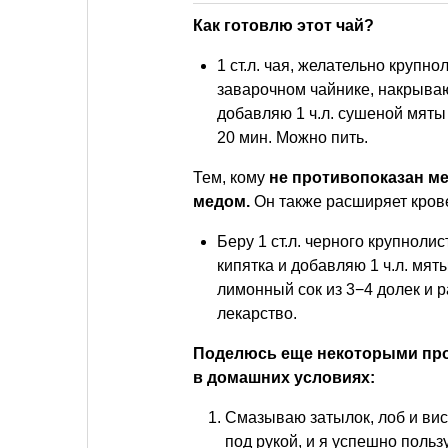
Как готовлю этот чай?
1 ст.л. чая, желательно крупно
заварочном чайнике, накрываю
добавляю 1 ч.л. сушеной мяты 
20 мин. Можно пить.
Тем, кому
не противопоказан ме
медом.
Он также расширяет кров
Беру 1 ст.л. черного крупноли
кипятка и добавляю 1 ч.л. мят
лимонный сок из 3−4 долек и р
лекарство.
Поделюсь еще некоторыми про
в домашних условиях:
Смазываю затылок, лоб и ви
под рукой, и я успешно поль