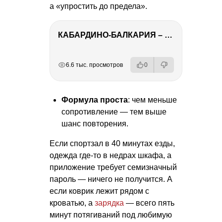
а «упростить до предела».
КАБАРДИНО-БАЛКАРИЯ – ПУТЕШЕСТВИЕ НА КАВКАЗ часть 3
РЕКЛАМА
РЕКЛАМА
РЕКЛАМА
РЕКЛАМА
РЕКЛАМА
6.6 тыс. просмотров
0
Формула проста
: чем меньше
сопротивление — тем выше
шанс повторения.
Если спортзал в 40 минутах езды,
одежда где-то в недрах шкафа, а
приложение требует семизначный
пароль — ничего не получится. А
если коврик лежит рядом с
кроватью, а
зарядка
— всего пять
минут потягиваний под любимую