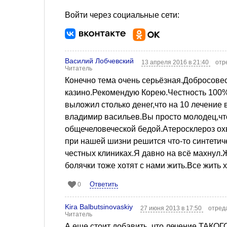
Войти через социальные сети:
Василий Лобчевский
13 апреля 2016 в 21:40
отр
Читатель
Конечно тема очень серьёзная.Добросовес
казино.Рекомендую Корею.Честность 100%
выложил столько денег,что на 10 лечение 
владимир васильев.Вы просто молодец,чт
общечеловеческой бедой.Атеросклероз ох
при нашей шизни решится что-то синтетиче
честных клиниках.Я давно на всё махнул
болячки тоже хотят с нами жить.Все жить х
Ответить
0
Kira Balbutsinovaskiy
27 июня 2013 в 17:50
отред
Читатель
А еще стоит добавить, что лечение ТАКОГ