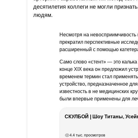
десятилетия коллеги не могли признать
людям.
Несмотря на невосприимчивость 
прекратил перспективные исследо
расширенный с помощью катетера
Само слово «стент» — это калька
конце XIX века он предложил ус
временем термин стал применять
устройство, предназначенное дл
известность в не медицинских кру
были впервые применены для леч
СКУЛБОЙ | Шоу Титаны, Усейн
РЕКЛАМА
РЕКЛАМА
РЕКЛАМА
4.4 тыс. просмотров