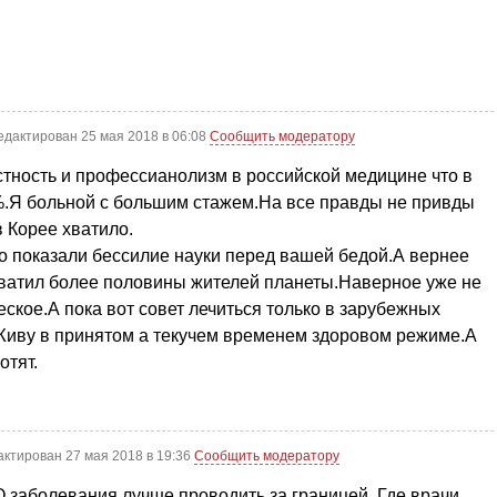
едактирован 25 мая 2018 в 06:08
Сообщить модератору
тность и профессианолизм в российской медицине что в
.Я больной с большим стажем.На все правды не привды
в Корее хватило.
о показали бессилие науки перед вашей бедой.А вернее
ватил более половины жителей планеты.Наверное уже не
ское.А пока вот совет лечиться только в зарубежных
.Живу в принятом а текучем временем здоровом режиме.А
отят.
актирован 27 мая 2018 в 19:36
Сообщить модератору
О заболевания лучше проводить за границей. Где врачи