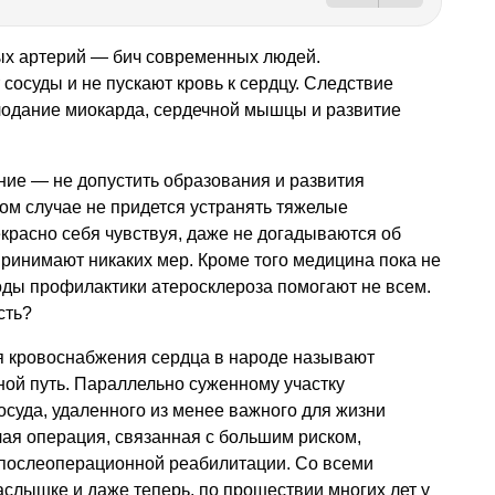
ых артерий — бич современных людей.
сосуды и не пускают кровь к сердцу. Следствие
лодание миокарда, сердечной мышцы и развитие
ние — не допустить образования и развития
том случае не придется устранять тяжелые
екрасно себя чувствуя, даже не догадываются об
дпринимают никаких мер. Кроме того медицина пока не
оды профилактики атеросклероза помогают не всем.
сть?
я кровоснабжения сердца в народе называют
ой путь. Параллельно суженному участку
осуда, удаленного из менее важного для жизни
лая операция, связанная с большим риском,
послеоперационной реабилитации. Со всеми
аслышке и даже теперь, по прошествии многих лет у