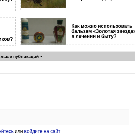
Как можно использовать
бальзам «Золотая звезда
в лечении и быту?
иков?
ольше публикаций
уйтесь
или
войдите на сайт