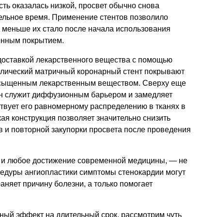
ь оказалась низкой, просвет обычно снова
ельное время. Применение стентов позволило
 меньше их стало после начала использования
енным покрытием.
доставкой лекарственного вещества с помощью
ллический матричный коронарный стент покрывают
сыщенным лекарственным веществом. Сверху еще
Он служит диффузионным барьером и замедляет
твует его равномерному распределению в тканях в
кая конструкция позволяет значительно снизить
 и повторной закупорки просвета после проведения
ак и любое достижение современной медицины, — не
едуры ангиопластики симптомы стенокардии могут
раняет причину болезни, а только помогает
бный эффект на длительный срок, рассмотрим чуть