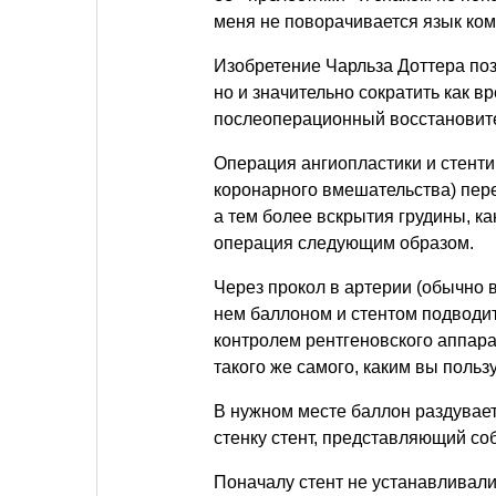
меня не поворачивается язык ко
Изобретение Чарльза Доттера поз
но и значительно сократить как в
послеоперационный восстановит
Операция ангиопластики и стент
коронарного вмешательства) пере
а тем более вскрытия грудины, к
операция следующим образом.
Через прокол в артерии (обычно 
нем баллоном и стентом подводит
контролем рентгеновского аппара
такого же самого, каким вы пользу
В нужном месте баллон раздувает
стенку стент, представляющий со
Поначалу стент не устанавливали