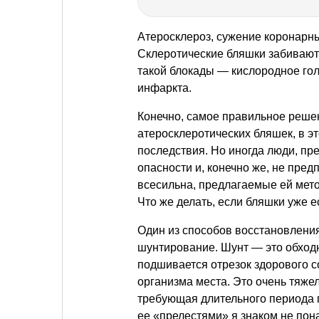
Атеросклероз, сужение коронарн
Склеротические бляшки забивают 
такой блокады — кислородное го
инфаркта.
Конечно, самое правильное реше
атеросклеротических бляшек, в э
последствия. Но иногда люди, пр
опасности и, конечно же, не пре
всесильна, предлагаемые ей мет
Что же делать, если бляшки уже е
Один из способов восстановлени
шунтирование. Шунт — это обходн
подшивается отрезок здорового с
организма места. Это очень тяже
требующая длительного периода 
ее «прелестями» я знаком не пон