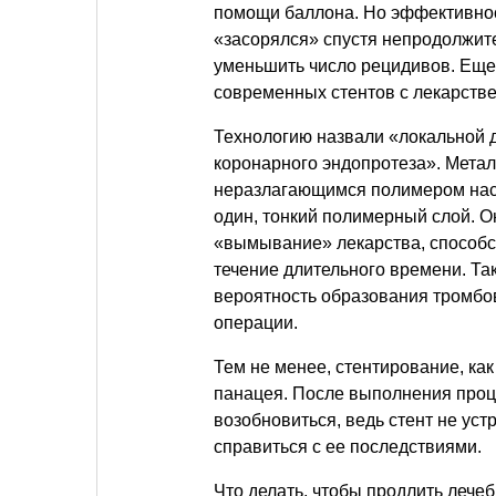
помощи баллона. Но эффективност
«засорялся» спустя непродолжит
уменьшить число рецидивов. Еще
современных стентов с лекарств
Технологию назвали «локальной 
коронарного эндопротеза». Мета
неразлагающимся полимером на
один, тонкий полимерный слой. 
«вымывание» лекарства, способс
течение длительного времени. Та
вероятность образования тромбов
операции.
Тем не менее, стентирование, к
панацея. После выполнения проц
возобновиться, ведь стент не уст
справиться с ее последствиями.
Что делать, чтобы продлить лече