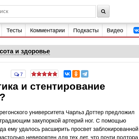
Тесты
Комментарии
Подкасты
Видео
сота и здоровье
7
тика и стентирование
?
Орегонского университета Чарльз Доттер предложил
традающим закупоркой артерий ног. С помощью
уда ему удалось расширить просвет заблокированной
астолько невероятен для тех лет, что почти полтора