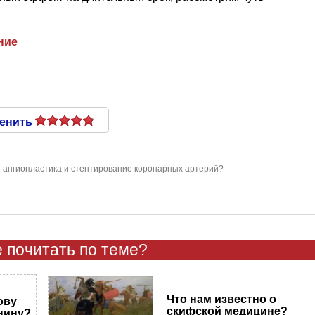
ние
енить
е ангиопластика и стентирование коронарных артерий?
 почитать по теме?
Что нам известно о
ову
скифской медицине?
нину?