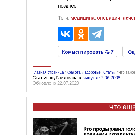
позднее.
Теги:
медицина
,
операция
,
лече
Комментировать
7
Оц
Главная страница
/
Красота и здоровье
/
Статьи
/
Что тако
Статья опубликована в
выпуске 7.06.2008
Обновлено 22.07.2020
Что еще
Кто продырявил гол
древнему израильтя