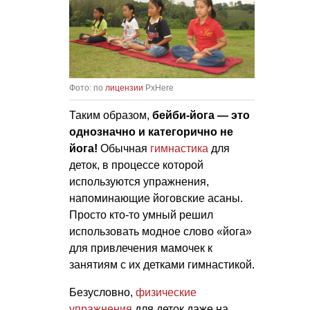
Фото: по
лицензии
PxHere
Таким образом,
бейби-йога — это
однозначно и категорично не
йога!
Обычная
гимнастика
для
деток, в процессе которой
используются упражнения,
напоминающие йоговские асаны.
Просто кто-то умный решил
использовать модное слово «йога»
для привлечения мамочек к
занятиям с их детками гимнастикой.
Безусловно,
физические
упражнения
для деток даже на