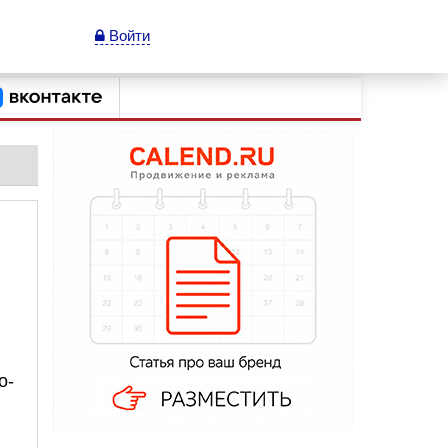
Войти
о-