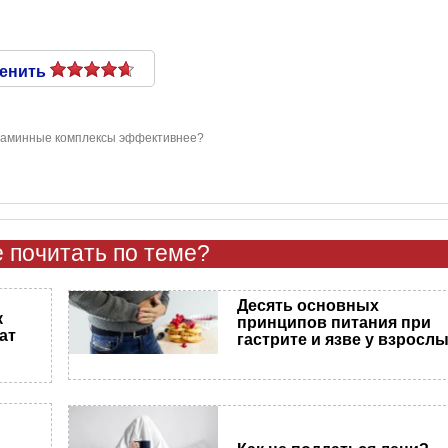
енить
таминные комплексы эффективнее?
 почитать по теме?
Десять основных
к
принципов питания при
ат
гастрите и язве у взросл