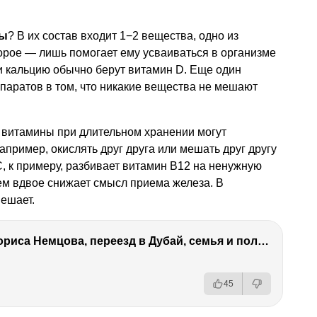
ты
? В их состав входит 1−2 вещества, одно из
орое — лишь помогает ему усваиваться в организме
и кальцию обычно берут витамин D. Еще один
аратов в том, что никакие вещества не мешают
витамины при длительном хранении могут
апример, окислять друг друга или мешать друг другу
C, к примеру, разбивает витамин B12 на ненужную
чем вдвое снижает смысл приема железа. В
ешает.
Антон Немцов — убийство Бориса Немцова, переезд в Дубай, семья и политика
45