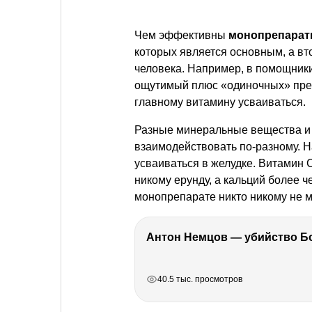
Чем эффективны
монопрепара
которых является основным, а вт
человека. Например, в помощник
ощутимый плюс «одиночных» преп
главному витамину усваиваться.
Разные минеральные вещества и 
взаимодействовать по-разному. Н
усваиваться в желудке. Витамин 
никому ерунду, а кальций более 
монопрепарате никто никому не м
РЕКЛАМА
РЕКЛАМА
РЕКЛАМА
РЕКЛАМА
40.5 тыс. просмотров