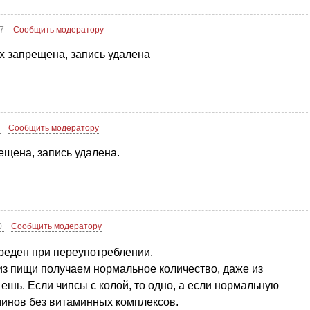
07
Сообщить модератору
х запрещена, запись удалена
2
Сообщить модератору
ещена, запись удалена.
0
Сообщить модератору
вреден при переупотреблении.
 из пищи получаем нормальное количество, даже из
о ешь. Если чипсы с колой, то одно, а если нормальную
аминов без витаминных комплексов.