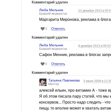
Комментарий удален
Люба Мельник
23 декабря 2013 в 05:
Бывший модератор
Маргарита Миронова, реклама в блога
Ответить
0
Комментарий удален
Люба Мельник
8 декабря 2013 в 06:0
Бывший модератор
Сафон Менник, реклама в блогах запр
Ответить
0
Комментарий удален
Татьяна Павликова
5 июня 2009 в 12:2
Мастер
алексей ильин, про витамин А - тоже 
Я об этом писала пару статей, что мы
консервов... Просто надо следить - чт
пищу, то вполне может и хватать вит