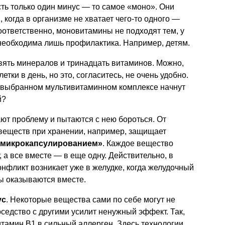
ть только один минус — то самое «моно». Они
, когда в организме не хватает чего-то одного —
оответственно, моновитамины не подходят тем, у
и необходима лишь профилактика. Например, детям.
вять минералов и тринадцать витаминов. Можно,
етки в день, но это, согласитесь, не очень удобно.
в выбранном мультивитаминном комплексе начнут
й?
ют проблему и пытаются с нею бороться. От
веществ при хранении, например, защищает
«микрокапсулированием»
. Каждое вещество
 а все вместе — в еще одну. Действительно, в
онфликт возникает уже в желудке, когда желудочный
ы оказываются вместе.
ус
. Некоторые вещества сами по себе могут не
оседство с другими усилит ненужный эффект. Так,
тамин В1 в сильный аллерген. Здесь технологии