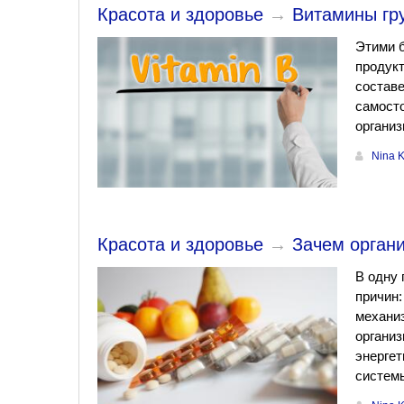
Красота и здоровье
→
Витамины гру
Этими 
продукт
составе
самосто
организ
Nina 
Красота и здоровье
→
Зачем орган
В одну 
причин:
механиз
организ
энергет
систем