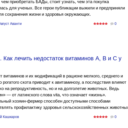
чем приобретать БАДы, стоит узнать, чем эта покупка
ась для ученых. Все герои публикации выжили и предприняли
я сохранения жизни и здоровья окружающих.
Август Аванти
0
 Как лечить недостаток витаминов А, B и С у
 витаминов и их модификаций в рационе мелкого, среднего и
о рогатого скота приводит к авитаминозу, а последствия влияют
ко на репродуктивность, но и на долголетие животных. Ведь
н» — от латинского слова vita, что означает «жизнь».
льный хозяин-фермер способен доступными способами
твлять профилактику здоровья сельскохозяйственных животных
й Кашкаров
0