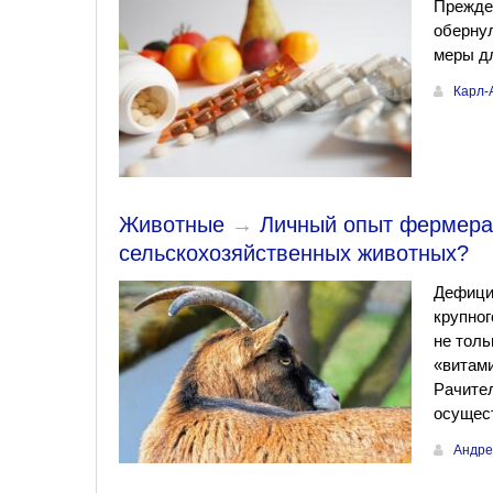
Прежде 
обернул
меры дл
Карл-
Животные
→
Личный опыт фермера.
сельскохозяйственных животных?
Дефицит
крупног
не толь
«витами
Рачите
осущес
Андре