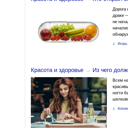
Дорога 
драке —
не нач
началис
обнаруж
Игорь
Красота и здоровье
→
Из чего долж
Всем на
красивы
ногти б
шелкови
Ксени