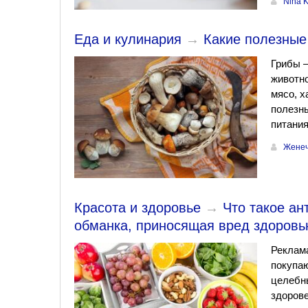
Nina 
Еда и кулинария
→
Какие полезные
Грибы —
животно
мясо, х
полезны
питания
Женеч
Красота и здоровье
→
Что такое ан
обманка, приносящая вред здоров
Реклама
покупа
целебн
здорове