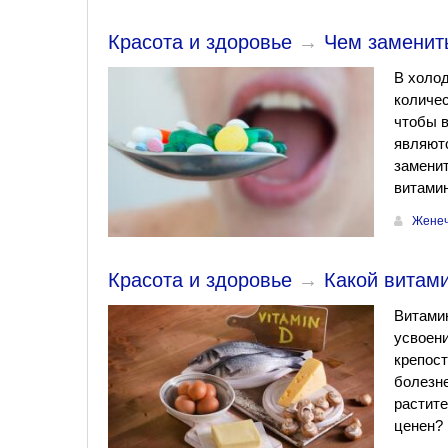
Красота и здоровье
→
Чем заменит
В холод
количес
чтобы в
являютс
заменит
витами
Женеч
Красота и здоровье
→
Какой витам
Витамин
усвоен
крепост
болезне
растите
ценен?