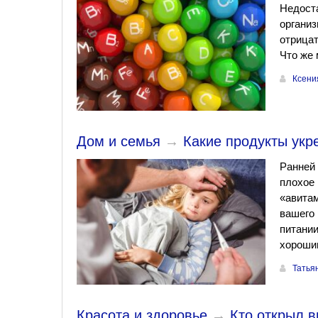
Недоста
организ
отрицат
Что же 
Ксени
Дом и семья
→
Какие продукты укр
Ранней 
плохое 
«авитам
вашего 
питании
хорошим
Татья
Красота и здоровье
→
Кто открыл 