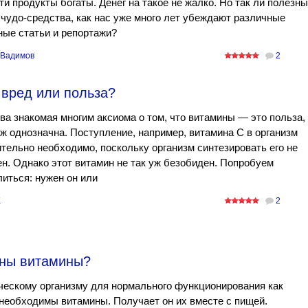
ти продукты богаты. Денег на такое не жалко. Но так ли полезны
 чудо-средства, как нас уже много лет убеждают различные
ые статьи и репортажи?
 Вадимов
2
 вред или польза?
ва знакомая многим аксиома о том, что витамины — это польза,
уж однозначна. Поступление, например, витамина С в организм
тельно необходимо, поскольку организм синтезировать его не
н. Однако этот витамин не так уж безобиден. Попробуем
иться: нужен он или
K
2
жны витамины?
ескому организму для нормального функционирования как
необходимы витамины. Получает он их вместе с пищей.