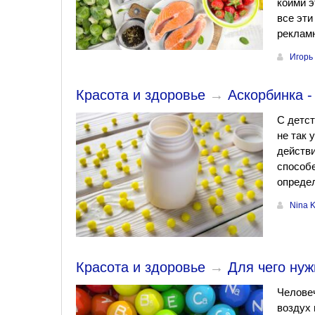
коими э
все эти
рекламн
Игорь
Красота и здоровье
→
Аскорбинка -
С детст
не так 
действи
способе
определ
Nina 
Красота и здоровье
→
Для чего ну
Человеч
воздух 