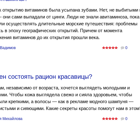
к открытию витаминов была усыпана зубами. Нет, не выбитыми 
 они сами выпадали от цинги. Люди не знали авитаминоза, пока
али осуществлять длительные морские путешествия: проблемы
ь в эпоху географических открытий. Причем от момента
ения витаминов до их открытия прошли века.
 Вадимов
0
ен состоять рацион красавицы?
м, независимо от возраста, хочется выглядеть молодыми и
ми. Чтобы кожа выглядела свежо и сияла здоровьем, чтобы
ыли крепкими, а волосы — как в рекламе модного шампуня —
стыми и сияющими. Какие секреты красоты помогут нам в этом
я Михайлова
0