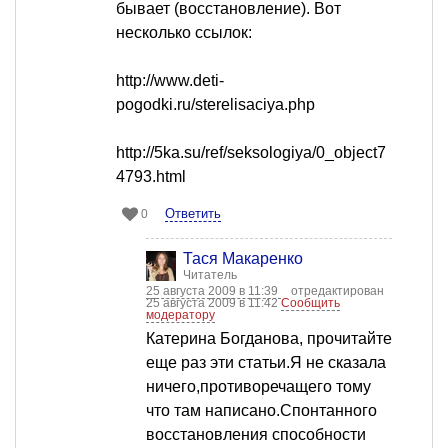
бывает (восстановление). Вот
несколько ссылок:
http://www.deti-
pogodki.ru/sterelisaciya.php
http://5ka.su/ref/seksologiya/0_object7
4793.html
Ответить
0
Тася Макаренко
Читатель
25 августа 2009 в 11:39
отредактирован
25 августа 2009 в 11:42
Сообщить
модератору
Катерина Богданова, прочитайте
еще раз эти статьи.Я не сказала
ничего,противоречащего тому
что там написано.Спонтанного
восстановления способности