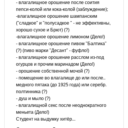
- влагалищное орошение после соития
пепси-колой или кока-колой (заблуждение);
-влагалищное орошение шампанским
("сладкое" и "полусадкое " - не эффективны,
хорошо сухое и Брют) (?)
-влагалищное орошение лимоном (Дело!)
- влагалищное орошение пивом "Балтика"
(?) (пиво марки "Десант" - фуфло!)
- влагалищное орошение расслом из-под
огурцов и прочим маринадом (Дело!)
- орошение собственной мочой (?)
- помещение во влагалище до или после..
медного пятака (до 1925 года) или серебр.
полтинника (?)
- душ и мыло (?)
- влагалищной секс после неоднократного
меньета (Дело!)
Студент на выдумку хитёр...