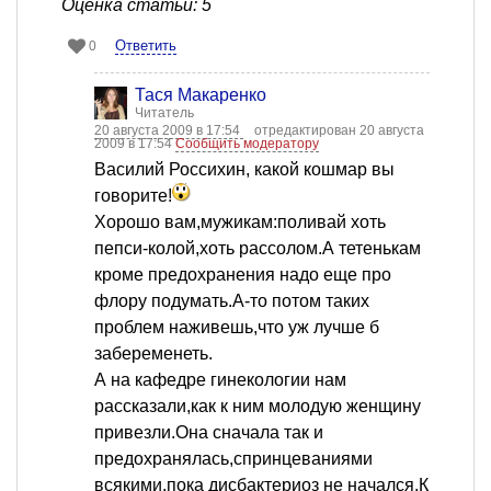
Оценка статьи: 5
Ответить
0
Тася Макаренко
Читатель
20 августа 2009 в 17:54
отредактирован 20 августа
2009 в 17:54
Сообщить модератору
Василий Россихин, какой кошмар вы
говорите!
Хорошо вам,мужикам:поливай хоть
пепси-колой,хоть рассолом.А тетенькам
кроме предохранения надо еще про
флору подумать.А-то потом таких
проблем наживешь,что уж лучше б
забеременеть.
А на кафедре гинекологии нам
рассказали,как к ним молодую женщину
привезли.Она сначала так и
предохранялась,спринцеваниями
всякими,пока дисбактериоз не начался.К