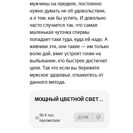
мужчины на пределе, постоянно
нужно думать не об удовольствии,
а о том, как бы успеть. И довольно
часто случается так, что самая
маленькая чуточка спермы
попадает-таки туда, куда ей надо. А
живчики эти, они такие — им только
волю дай, вмиг устроят гонки на
выбывание, кто быстрее достигнет
цели. Так что если вы бережете
мужское здоровье, откажитесь от
данного метода.
МОЩНЫЙ ЦВЕТНОЙ СВЕТ – NANLITE FC-500C
РЕКЛАМА
РЕКЛАМА
РЕКЛАМА
РЕКЛАМА
50.4 тыс.
146
просмотров