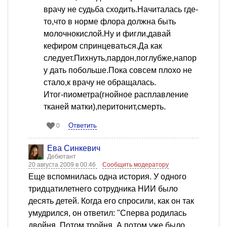
врачу не судьба сходить.Начиталась где-
то,что в норме флора должна быть
молочнокислой.Ну и фигли,давай
кефиром спринцеваться.Да как
следует.Пихнуть,пардон,поглубже,напор
у дать побольше.Пока совсем плохо не
стало,к врачу не обращалась.
Итог-пиометра(гнойное расплавление
тканей матки),перитонит,смерть.
Ответить
0
Ева Синкевич
Дебютант
20 августа 2009 в 00:46
Сообщить модератору
Еще вспомнилась одна история. У одного
тридцатилетнего сотрудника НИИ было
десять детей. Когда его спросили, как он так
умудрился, он ответил: "Сперва родилась
двойня. Потом тройня. А потом уже было