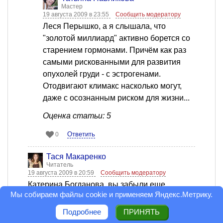
Мастер
19 августа 2009 в 23:55
Сообщить модератору
Леся Перышко, а я слышала, что
"золотой миллиард" активно борется со
старением гормонами. Причём как раз
самыми рискованными для развития
опухолей груди - с эстрогенами.
Отодвигают климакс насколько могут,
даже с осознанным риском для жизни...
Оценка статьи: 5
Ответить
0
Тася Макаренко
Читатель
19 августа 2009 в 20:59
Сообщить модератору
Катерина Богданова, вы забыли еще
Мы собираем файлы cookie и применяем
Яндекс.Метрику
.
несколько методов контрацепции:местные
гормональные,в кровь гормоны не
Подробнее
ПРИНЯТЬ
всасываются-типа,кольцо "Новоринг"(для