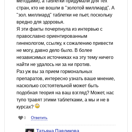
методами), а таблетки придумали для тех
стран, кто не вошли в "золотой миллиард". А
"зол. миллиард" таблетки не пьет, поскольку
вредно для здоровья.
Я эти факты почерпнула из интервью с
православно ориентированным
гинекологом, ссылку, к сожалению привести
не могу, давно дело было. В более
независимых источниках на эту тему ничего
найти не удалось ни за ни против.
Раз уж вы за прием гормональных
препаратов, интересно узнать ваше мнение,
насколько состоятельной может быть
подобная теория на ваш взгляд? Может, нас
тупо травят этими таблетками, а мы и не в
курсах?
Ответить
0
Татьяна Павликова