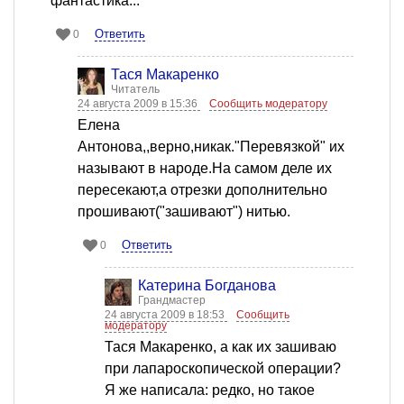
фантастика...
Ответить
0
Тася Макаренко
Читатель
24 августа 2009 в 15:36
Сообщить модератору
Елена
Антонова,,верно,никак."Перевязкой" их
называют в народе.На самом деле их
пересекают,а отрезки дополнительно
прошивают("зашивают") нитью.
Ответить
0
Катерина Богданова
Грандмастер
24 августа 2009 в 18:53
Сообщить
модератору
Тася Макаренко, а как их зашиваю
при лапароскопической операции?
Я же написала: редко, но такое