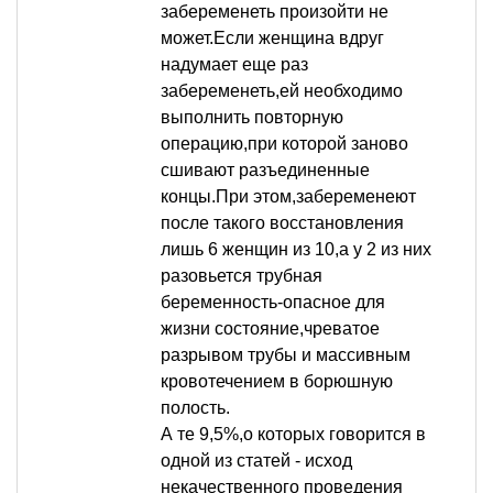
забеременеть произойти не
может.Если женщина вдруг
надумает еще раз
забеременеть,ей необходимо
выполнить повторную
операцию,при которой заново
сшивают разъединенные
концы.При этом,забеременеют
после такого восстановления
лишь 6 женщин из 10,а у 2 из них
разовьется трубная
беременность-опасное для
жизни состояние,чреватое
разрывом трубы и массивным
кровотечением в борюшную
полость.
А те 9,5%,о которых говорится в
одной из статей - исход
некачественного проведения