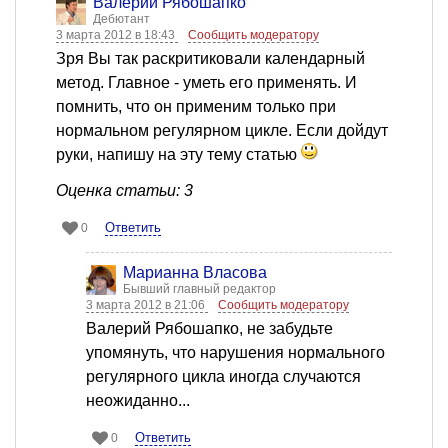
Валерий Рябошапко
Дебютант
3 марта 2012 в 18:43
Сообщить модератору
Зря Вы так раскритиковали календарный
метод. Главное - уметь его применять. И
помнить, что он применим только при
нормальном регулярном цикле. Если дойдут
руки, напишу на эту тему статью
Оценка статьи: 3
Ответить
0
Марианна Власова
Бывший главный редактор
3 марта 2012 в 21:06
Сообщить модератору
Валерий Рябошапко, не забудьте
упомянуть, что нарушения нормального
регулярного цикла иногда случаются
неожиданно...
Ответить
0